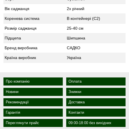
Вік саджанця
2х річний
Коренева система
В контейнері (С2)
Розмір саджанця
25-40 см
Підщепа
Шипшина
Бренд виробника
САДКО
Країна виробник
Україна
Про компанію
Оплата
Новини
Знижки
Рекомендації
Доставка
Гарантія
Контакти
Переглянути прайс
09:00-18:00 без вихідних