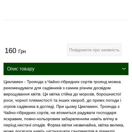
160
Повідомити про наявність
Грн
Опис товару
Цикламен - Троянда з Чайно-гібридних сортів троянд можна
рекомендувати для садівників з самим різним досвідом
вирощування квітів. Ця квітка стійка до морозів, борошнистої
роси, чорної плямистості та інших хвороб, до примх погоди і
огріхів садівника в догляді. При цьому Цикламен, Троянда з
Чайно-гібридних сортів, не втомиться радувати господаря
яскравим, повно-кольоровим забарвленням навіть влітку в
період нестачі опадів. Форма квітки незвичайна, квітка велика,
може досягати навіть шістнадцяти сантиметрів в діаметрі.