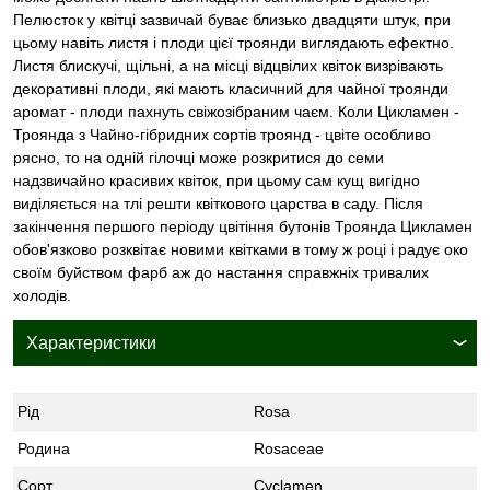
Пелюсток у квітці зазвичай буває близько двадцяти штук, при
цьому навіть листя і плоди цієї троянди виглядають ефектно.
Листя блискучі, щільні, а на місці відцвілих квіток визрівають
декоративні плоди, які мають класичний для чайної троянди
аромат - плоди пахнуть свіжозібраним чаєм. Коли Цикламен -
Троянда з Чайно-гібридних сортів троянд - цвіте особливо
рясно, то на одній гілочці може розкритися до семи
надзвичайно красивих квіток, при цьому сам кущ вигідно
виділяється на тлі решти квіткового царства в саду. Після
закінчення першого періоду цвітіння бутонів Троянда Цикламен
обов'язково розквітає новими квітками в тому ж році і радує око
своїм буйством фарб аж до настання справжніх тривалих
холодів.
Характеристики
Рід
Rosa
Родина
Rosaceae
Сорт
Cyclamen