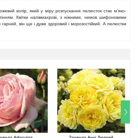
ожевий колір, який у міру розпускання пелюсток стає м'яко-
тінням. Квітки напівмахрові, з ніжними, немов шифоновими
 гарний, він ще і дуже здоровий і морозостійкий. А пелюстки
оянда Афродіта
Троянда Анні Дюпрей