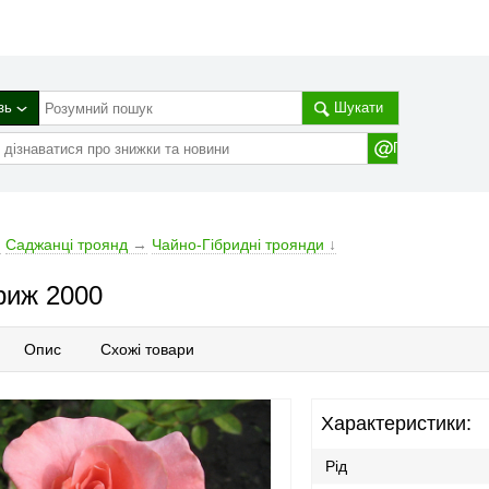
зь
Шукати
→
Саджанці троянд
→
Чайно-Гібридні троянди
↓
риж 2000
Опис
Схожі товари
Характеристики:
Рід