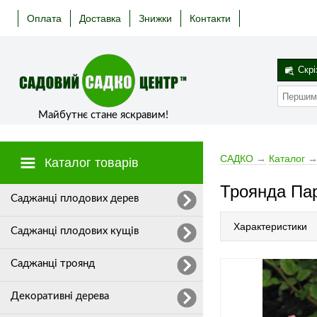
Оплата
Доставка
Знижки
Контакти
Скрі
Майбутнє стане яскравим!
САДКО
→
Каталог
Каталог товарів
Троянда Па
Cаджанці плодових дерев
Характеристики
Саджанці плодових кущів
Саджанці троянд
Декоративні дерева