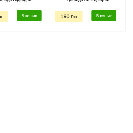
В кошик
190
В кошик
рн
Грн