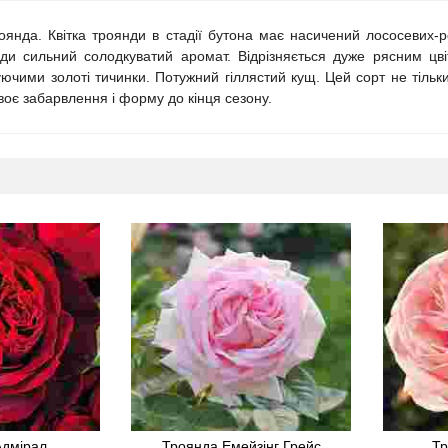
оянда. Квітка троянди в стадії бутона має насичений лососевих-р
ди сильний солодкуватий аромат. Відрізняється дуже рясним цві
ючими золоті тичинки. Потужний гіллястий кущ. Цей сорт не тільки
своє забарвлення і форму до кінця сезону.
Адмірал
Троянда Емейзінг Грейс
Тр