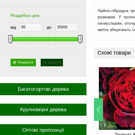
Чайно-гібридна тр
Роздрібна ціна
рожевим. У троян
пелюстками, оточу
від
до
квіток зберігають 
Схожі товари
Показати
скинути
Багатосортові дерева
Крупномірні дерева
Оптові пропозиції
Троянда 