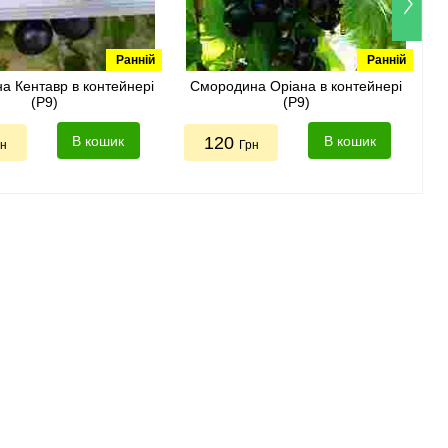
Ранній
Ранній
а Кентавр в контейнері
Смородина Оріана в контейнері
(Р9)
(Р9)
В кошик
120
В кошик
рн
Грн