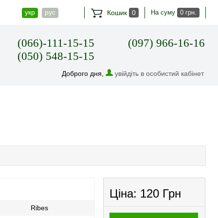
укр
рус
Кошик
0
На суму
0 грн.
(066)-111-15-15
(097) 966-16-16
(050) 548-15-15
Доброго дня,
увійдіть в особистий кабінет
Ціна:
120 Грн
Ribes