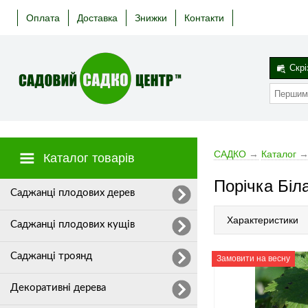
Оплата
Доставка
Знижки
Контакти
Скрі
САДКО
→
Каталог
Каталог товарів
Порічка Біл
Cаджанці плодових дерев
Характеристики
Саджанці плодових кущів
Саджанці троянд
Замовити на весну
Декоративні дерева