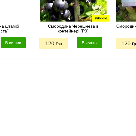
Ранній
на штамбі
Смородина Черешнева в
Смородин
иста"
контейнері (Р9)
В кошик
120
В кошик
120
Грн
Г