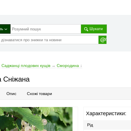
зь
Шукати
→
Саджанці плодових кущів
→
Смородина
↓
а Сніжана
Опис
Схожі товари
Характеристики:
Рід