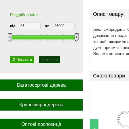
Опис товару:
Роздрібна ціна
від
до
Біла смородина С
дозрівання плодів 
хвороб, шкідників 
дуже приємні, тонк
Вельми перспективн
Показати
скинути
Схожі товари
Багатосортові дерева
Крупномірні дерева
Оптові пропозиції