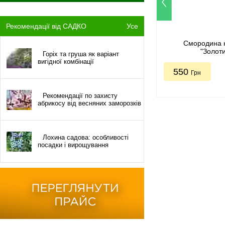
Рекомендації від САДКО
Усе
Смородина 
"Золот
Горіх та груша як варіант
вигідної комбінації
550
Грн
Рекомендації по захисту
абрикосу від весняних заморозків
Лохина садова: особливості
посадки і вирощування