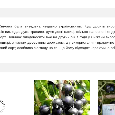
ніжана була виведена недавно українськими. Кущ досить висок
він виглядає дуже красиво, дуже довгі китиці, щільно наповнені ягі
сорт. Починає плодоносити вже на другий рік. Ягоди у Сніжани виро
ошкірі, з ніжним десертним ароматом, а у використанні - практично
ий сорт, особливо з огляду на те, що йому підходять практично всі 