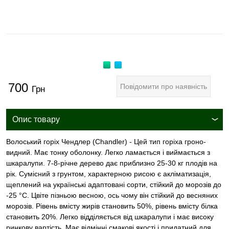
700
Повідомити про наявність
Грн
Опис товару
Волоський горіх Чендлер (Chandler) - Цей тип горіха гроно-
видний. Має тонку оболонку. Легко ламається і виймається з
шкаралупи. 7-8-річне дерево дає приблизно 25-30 кг плодів на
рік. Сумісний з грунтом, характерною рисою є акліматизація,
щеплений на українські адаптовані сорти, стійкий до морозів до
-25 °С. Цвіте пізньою весною, ось чому він стійкий до весняних
морозів. Рівень вмісту жирів становить 50%, рівень вмісту білка
становить 20%. Легко відділяється від шкаралупи і має високу
ринкову вартість. Має відмінні смакові якості і придатний для