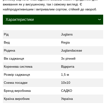
вживання як у висушеному, так і свіжому вигляді. Є
найпродуктивнішим і витривалим сортом, стійкий до хвороб.
Характеристики
Рід
Juglans
Вид
Regia
Родина
Juglandaceae
Вік саджанця
3х річний
Коренева система
Відкрита
Розмір саджанця
1,5 м
Схема посадки
10х10
Бренд виробника
САДКО
Країна виробник
Україна