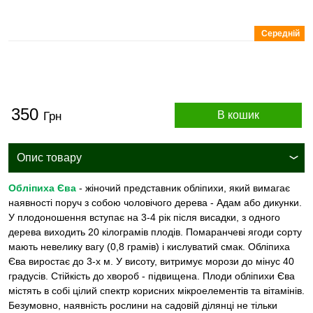
Середній
350
В кошик
Грн
Опис товару
Обліпиха Єва
- жіночий представник обліпихи, який вимагає
наявності поруч з собою чоловічого дерева - Адам або дикунки.
У плодоношення вступає на 3-4 рік після висадки, з одного
дерева виходить 20 кілограмів плодів. Помаранчеві ягоди сорту
мають невелику вагу (0,8 грамів) і кислуватий смак. Обліпиха
Єва виростає до 3-х м. У висоту, витримує морози до мінус 40
градусів. Стійкість до хвороб - підвищена. Плоди обліпихи Єва
містять в собі цілий спектр корисних мікроелементів та вітамінів.
Безумовно, наявність рослини на садовій ділянці не тільки