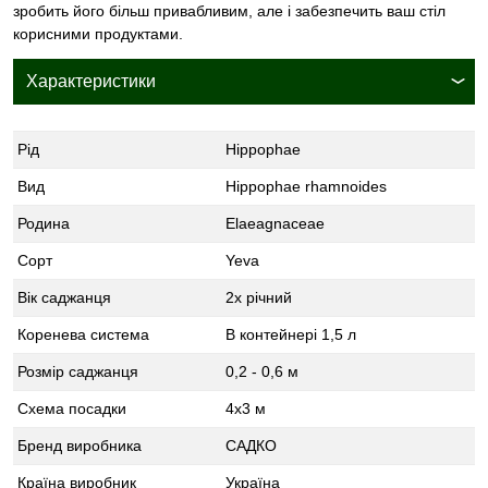
зробить його більш привабливим, але і забезпечить ваш стіл
корисними продуктами.
Характеристики
Рід
Hippophae
Вид
Hippophae rhamnoides
Родина
Elaeagnaceae
Сорт
Yeva
Вік саджанця
2х річний
Коренева система
В контейнері 1,5 л
Розмір саджанця
0,2 - 0,6 м
Схема посадки
4х3 м
Бренд виробника
САДКО
Країна виробник
Україна