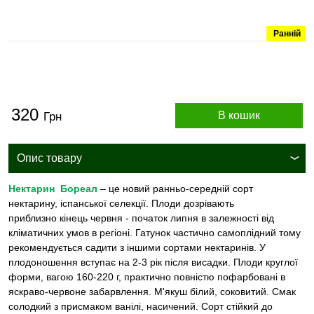
Ранній
320
В кошик
Грн
Опис товару
Нектарин Бореал
– це новий ранньо-середній сорт
нектарину, іспанської селекції. Плоди дозрівають
приблизно кінець червня - початок липня в залежності від
кліматичних умов в регіоні. Гатунок частично самоплідний тому
рекомендується садити з іншими сортами нектаринів. У
плодоношення вступає на 2-3 рік після висадки. Плоди круглої
форми, вагою 160-220 г, практично повністю пофарбовані в
яскраво-червоне забарвлення. М'якуш білий, соковитий. Смак
солодкий з присмаком ванілі, насичений. Сорт стійкий до