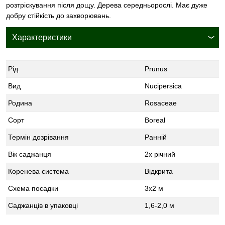
розтріскування після дощу. Дерева середньорослі. Має дуже
добру стійкість до захворювань.
Характеристики
Рід
Prunus
Вид
Nucipersica
Родина
Rosaceae
Сорт
Boreal
Термін дозрівання
Ранній
Вік саджанця
2х річний
Коренева система
Відкрита
Схема посадки
3х2 м
Саджанців в упаковці
1,6-2,0 м