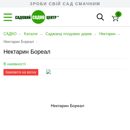
ЗРОБИ СВІЙ САД СМАЧНИМ
0
→
→
→
→
САДКО
Каталог
Cаджанці плодових дерев
Нектарин
↓
Нектарин Бореал
Нектарин Бореал
В наявності
Замовити на весну