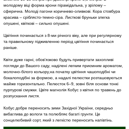
молодому віці форма крони пірамідальна, у зрілому –
сферична. Молоді пагони коричнево-оливкові. Кора стовбура
красива – сріблясто-темно-сіра. Листкові бруньки злегка
опушені, квіткові – сильно опушені.
Цвітіння починається з 8-ми річного віку, але при регулярному
та правильному підживленню період цвітіння починається
раніше.
Квіти дуже гарні, обов'язково будуть привертати захопливі
погляди до Вашого саду, наділені легким приємним ароматом,
молочно-білого кольору,на початку цвітіння чашоподібні чи
бокалоподібні за формою, а надалі пелюстки розташовуються
майже горизонтально. Пелюсток 6–9, зовні біля основи тонкі
пурпурові смужки. Цвіте магнолія Кобус з квітня по травень до
розпускання листя.
Кобус добре переносить зими Західної України, середньо
вибаглива до вологи та полюбляє багаті грунти. Це
сонцелюбивий сорт, який з легкістю переносить напівтінь.