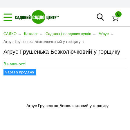
0
→
→
→
→
САДКО
Каталог
Саджанці плодових кущів
Аґрус
↓
Агрус Грушенька Безколючковий у горщику
Агрус Грушенька Безколючковий у горщику
В наявності
Зараз у продажу