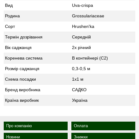
Вид
Uva-crispa
Родина
Grossulariaceae
Сорт
Hrushenʹka
Термін дозрівання
Середній
Вік саджанця
2х річний
Коренева система
В контейнері (С2)
Розмір саджанця
0,3-0,5 м
Схема посадки
1x1 м
Бренд виробника
САДКО
Країна виробник
Україна
Про компанію
Оплата
Новини
Знижки