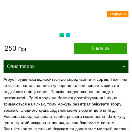
Середній
250
В кошик
Грн
Опис товару
Агрус Грушенька відноситься до середньопізніх сортів. Технічна
стиглість настає на початку серпня, але починають зривати
ягідки вже в кінці липня. Термін плодоношення не надто
розтягнутий. Зрілі плоди не бояться розтріскування і міцно
тримаються на гілках, тому можуть без втрат очікувати збору
врожаю. З одного куща садівник може зібрати до 6 кг ягід.
Рослина середньо росла, слабо розлога і компактна. Зате кущ
густо вкритий яскраво-зеленим, злегка блискучим листям.
Здатність пагонів сильно гілкуватися допомагає молодій рослині