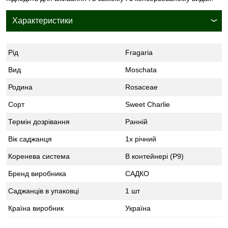
Характеристики
Рід
Fragaria
Вид
Moschata
Родина
Rosaceae
Сорт
Sweet Charlie
Термін дозрівання
Ранній
Вік саджанця
1х річний
Коренева система
В контейнері (Р9)
Бренд виробника
САДКО
Саджанців в упаковці
1 шт
Країна виробник
Україна