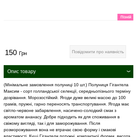
Пізній
150
Повідомити про наявність
Грн
Опис товару
(Мінімальне замовлення полуниці 10 шт.) Полуниця Гігантела
Максим - сорт голландської селекції, середньопізнього терміну
дозрівання. Морозостійкий. Ягоди дуже великі масою до 100
грамів, пружні, гарно переносять транспортування. Ягода має
світло-червоне забарвлення, насичено-солодкий смак з
ароматом ананасу. Добре підходить як для споживання в
свіжому вигляді, так і для заморожування. Після
розморожування вона не втрачає свою форму і смакові
властивості. Кущі Гігантели потужні, компактної форми, висота