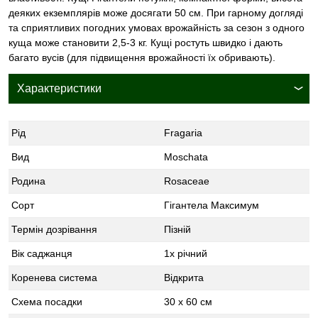
деяких екземплярів може досягати 50 см. При гарному догляді
та сприятливих погодних умовах врожайність за сезон з одного
куща може становити 2,5-3 кг. Кущі ростуть швидко і дають
багато вусів (для підвищення врожайності їх обривають).
Характеристики
Рід
Fragaria
Вид
Moschata
Родина
Rosaceae
Сорт
Гігантела Максимум
Термін дозрівання
Пізній
Вік саджанця
1х річний
Коренева система
Відкрита
Схема посадки
30 x 60 см