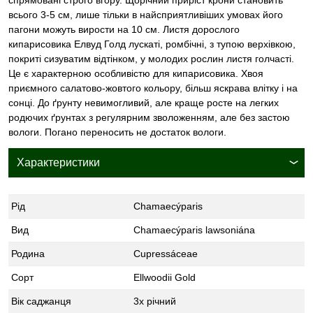
всього 3-5 см, лише тільки в найсприятливіших умовах його
пагони можуть вирости на 10 см. Листя дорослого
кипарисовика Елвуд Голд лускаті, ромбічні, з тупою верхівкою,
покриті сизуватим відтінком, у молодих рослин листя голчасті.
Це є характерною особливістю для кипарисовика. Хвоя
приємного салатово-жовтого кольору, більш яскрава влітку і на
сонці. До ґрунту невимогливий, але краще росте на легких
родючих ґрунтах з регулярним зволоженням, але без застою
вологи. Погано переносить не достаток вологи.
Характеристики
Рід
Chamaecýparis
Вид
Chamaecýparis lawsoniána
Родина
Cupressáceae
Сорт
Ellwoodii Gold
Вік саджанця
3х річний