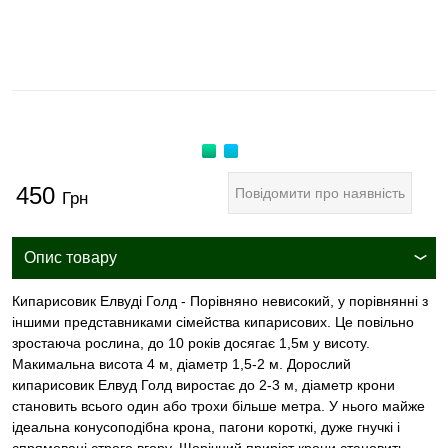
450
Повідомити про наявність
Грн
Опис товару
Кипарисовик Елвуді Голд - Порівняно невисокий, у порівнянні з
іншими представниками сімейства кипарисових. Це повільно
зростаюча рослина, до 10 років досягає 1,5м у висоту.
Макимальна висота 4 м, діаметр 1,5-2 м. Дорослий
кипарисовик Елвуд Голд виростає до 2-3 м, діаметр крони
становить всього один або трохи більше метра. У нього майже
ідеальна конусоподібна крона, пагони короткі, дуже гнучкі і
спрямовані строго вгору. Щорічний приріст крони становить