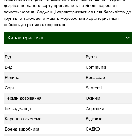
дозрівання даного сорту припадають на кінець вересня і
початок жовтня. Саджанці характеризуються невибагливістю до
ґрунтів, а також вони мають морозостійкі характеристики і
стійкість до різних захворювань.
Характеристики
Рід
Pyrus
Вид
Communis
Родина
Rosaceae
Сорт
Sanremi
Термін дозрівання
Осінній
Вік саджанця
2х річний
Коренева система
Відкрита
Бренд виробника
САДКО