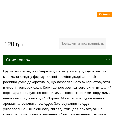
Осінній
120
Повідомити про наявність
Грн
Опис товару
Груша колоновидна Санремі досягає у висоту до двох метрів,
має колоновидну форму і осінні терміни дозрівання. Ця
рослина дуже декоративна, що дозволяє його використовувати
в якості прикраси саду. Крім гарного зовнішнього вигляду, даний
сорт характеризується соковитими, жовто-зеленими, округлими,
великими плодами - до 400 грам. М'якоть біла, дуже ніжна і
ароматна, соковита, солодка. Застосування плодів
універсальне - як в свіжому вигляді, так і для приготування
компотів, соків, джемів, варення. Сорт самоплідний. Терміни