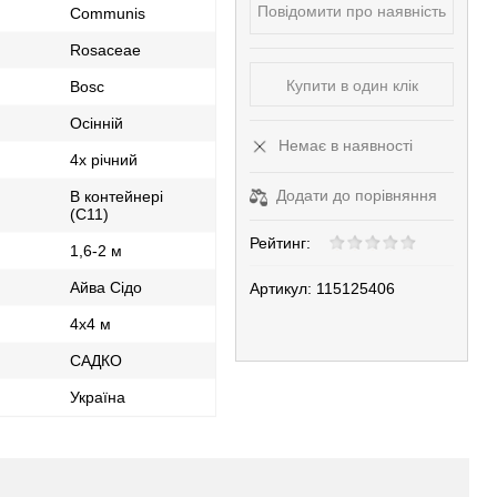
Повідомити про наявність
Communis
Rosaceae
Купити в один клік
Bosc
Осінній
Немає в наявності
4х річний
Додати до порівняння
В контейнері
(С11)
Рейтинг:
1,6-2 м
Айва Сідо
Артикул:
115125406
4х4 м
САДКО
Україна