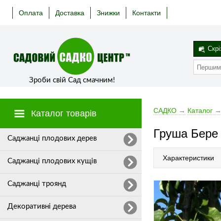
Оплата
Доставка
Знижки
Контакти
Скрі
Зроби свій Сад смачним!
САДКО
→
Каталог
Каталог товарів
Груша Бере 
Cаджанці плодових дерев
Характеристики
Саджанці плодових кущів
Саджанці троянд
Декоративні дерева