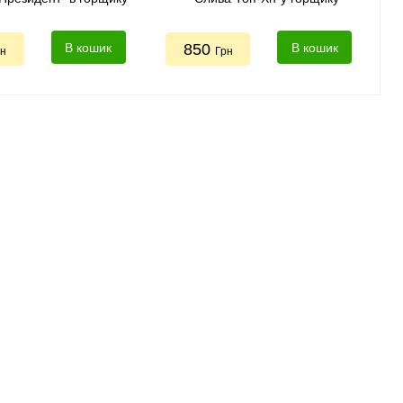
В кошик
850
В кошик
рн
Грн