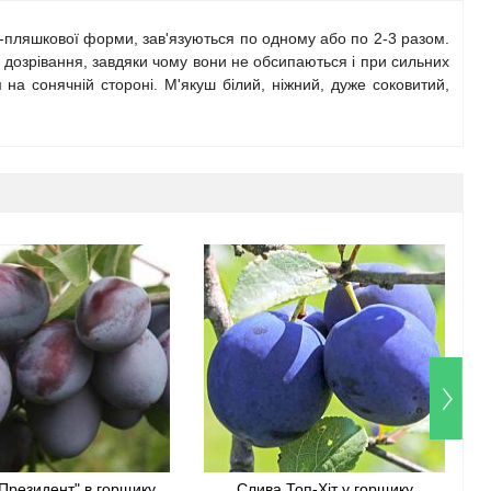
но-пляшкової форми, зав'язуються по одному або по 2-3 разом.
д дозрівання, завдяки чому вони не обсипаються і при сильних
 на сонячній стороні. М'якуш білий, ніжний, дуже соковитий,
Президент" в горщику
Слива Топ-Хіт у горщику