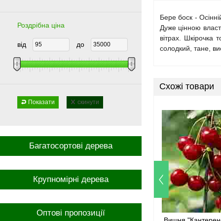
Бере боск - Осінн
Роздрібна ціна
Дуже цінною власт
вітрах. Шкірочка 
від
до
солодкий, тане, ви
Схожі товари
Показати
скинути
Багатосортові дерева
Крупномірні дерева
Оптові пропозиції
Вишня "Кантерен