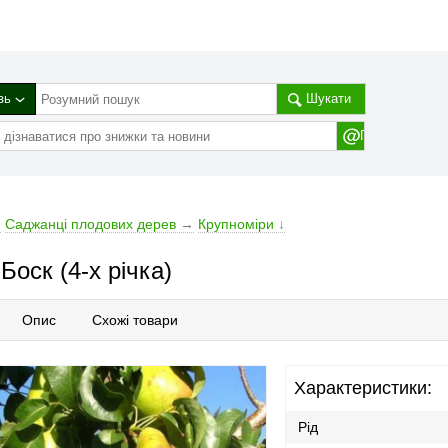
зь
Шукати
→
Cаджанці плодових дерев
→
Крупноміри
↓
Боск (4-х річка)
Опис
Схожі товари
Характеристики:
Рід