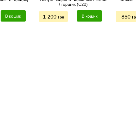
/ горщик (С20)
В кошик
1 200
В кошик
850
Грн
Г