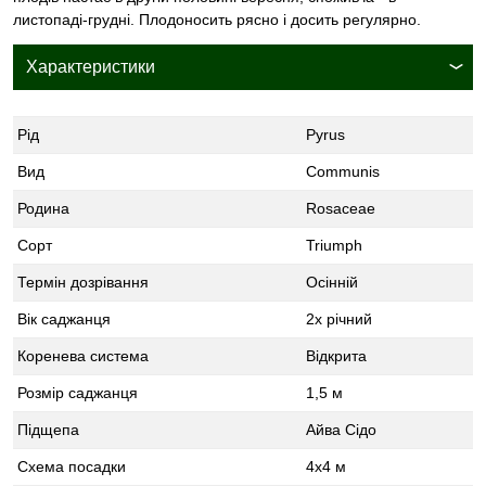
листопаді-грудні. Плодоносить рясно і досить регулярно.
Характеристики
Рід
Pyrus
Вид
Communis
Родина
Rosaceae
Сорт
Triumph
Термін дозрівання
Осінній
Вік саджанця
2х річний
Коренева система
Відкрита
Розмір саджанця
1,5 м
Підщепа
Айва Сідо
Схема посадки
4х4 м