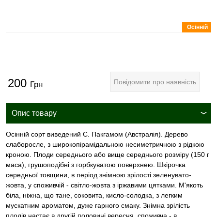
Осінній
200
Повідомити про наявність
Грн
Опис товару
Осінній сорт виведений С. Пакгамом (Австралія). Дерево
слаборосле, з широкопірамідальною несиметричною з рідкою
кроною. Плоди середнього або вище середнього розміру (150 г
маса), грушоподібні з горбкуватою поверхнею. Шкірочка
середньої товщини, в період знімною зрілості зеленувато-
жовта, у споживчій - світло-жовта з іржавими цятками. М'якоть
біла, ніжна, що тане, соковита, кисло-солодка, з легким
мускатним ароматом, дуже гарного смаку. Знімна зрілість
плодів настає в другій половині вересня, споживча - в