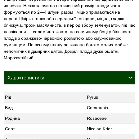
чашечки. Незважаючи на величезний розмір, плоди часто
формуються по 2—4 штуки разом і міцно тримаються на
дереві. Шкірка тонка або середньої товщини, міцна, гладка,
блискуча, трохи масляниста, в період збору зеленувато-, під час
дозрівання — солом’яно-жовта, на сонячному боці у більшості
плодів з оранжево-червоною розмитою або смужкованою
рум’янцем. По всьому плоду розкидано багато малих майже
непомітних підшкірних цяток. Дозрілі плоди дуже ошатні.
Морозостійкий.
Характеристики
Рід
Pyrus
Вид
Communis
Родина
Rosaceae
Сорт
Nicolae Krier