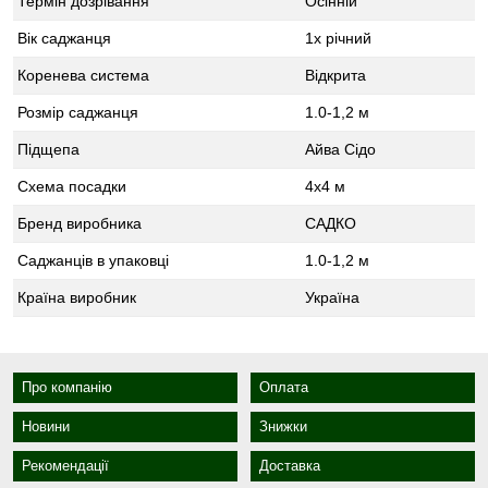
Термін дозрівання
Осінній
Вік саджанця
1х річний
Коренева система
Відкрита
Розмір саджанця
1.0-1,2 м
Підщепа
Айва Сідо
Схема посадки
4х4 м
Бренд виробника
САДКО
Саджанців в упаковці
1.0-1,2 м
Країна виробник
Україна
Про компанію
Оплата
Новини
Знижки
Рекомендації
Доставка