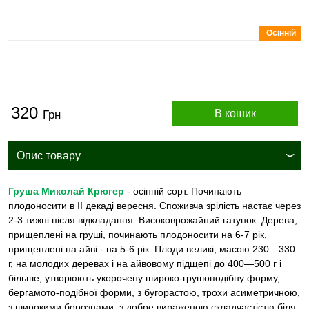
Осінній
320
В кошик
Грн
Опис товару
Груша Миколай Крюгер
- осінній сорт. Починають
плодоносити в II декаді вересня. Споживча зрілість настає через
2-3 тижні після відкладання. Високоврожайний гатунок. Дерева,
прищеплені на груші, починають плодоносити на 6-7 рік,
прищеплені на айві - на 5-6 рік. Плоди великі, масою 230—330
г, на молодих деревах і на айвовому підщепі до 400—500 г і
більше, утворюють укорочену широко-грушоподібну форму,
бергамото-подібної форми, з бугорастою, трохи асиметричною,
з широкими борознами, з добре вираженою складчастістю біля