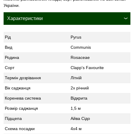
України.
Характеристики
Рід
Pyrus
Вид
Communis
Родина
Rosaceae
Сорт
Clapp's Favourite
Термін дозрівання
Літній
Вік саджанця
2х річний
Коренева система
Відкрита
Розмір саджанця
1,5 м
Підщепа
Айва Сідо
Схема посадки
4х4 м