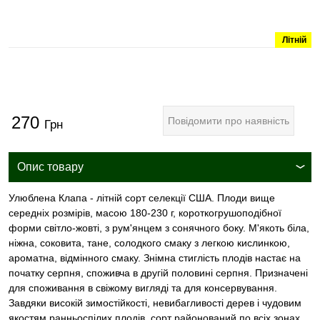
Літній
270
Повідомити про наявність
Грн
Опис товару
Улюблена Клапа - літній сорт селекції США. Плоди вище
середніх розмірів, масою 180-230 г, короткогрушоподібної
форми світло-жовті, з рум'янцем з сонячного боку. М'якоть біла,
ніжна, соковита, тане, солодкого смаку з легкою кислинкою,
ароматна, відмінного смаку. Знімна стиглість плодів настає на
початку серпня, споживча в другій половині серпня. Призначені
для споживання в свіжому вигляді та для консервування.
Завдяки високій зимостійкості, невибагливості дерев і чудовим
якостям ранньоспілих плодів, сорт районований по всіх зонах