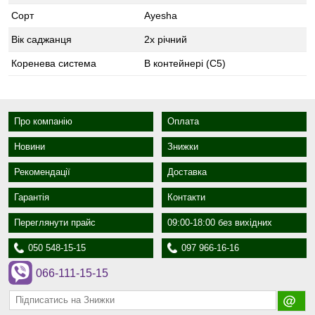
Сорт
Ayesha
Вік саджанця
2х річний
Коренева система
В контейнері (С5)
Про компанію
Оплата
Новини
Знижки
Рекомендації
Доставка
Гарантія
Контакти
Переглянути прайс
09:00-18:00 без вихідних
050 548-15-15
097 966-16-16
066-111-15-15