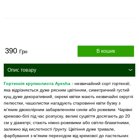
390
В кошик
Грн
Опис товару
Гортензія крупнолиста Ayesha
- незвичайний сорт гортензії,
яка відрізняється дуже рясним цвітінням, симетричний густий
кущ дуже декоративний, окремі квітки мають незвичайні округлі
пелюстки, чашолистки нагадують старовинні квіти бузку з
м'яким двоколірним забарвленням синім або рожевим. Чарівні
кремово-білі під час розпуску, великі суцвіття досягають до 20
см у діаметрі, стають ніжно-рожевими або світло-блакитними,
залежно від кислотності ґрунту. Цвітіння дуже тривале,
фарбування з м'яким переходом від кремової до пастельних