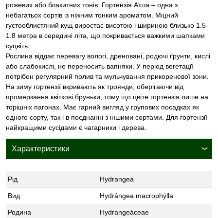
рожевих або блакитних тонів. Гортензія Аїша – одна з
небагатьох сортів із ніжним тонким ароматом. Міцний
густооблистяний кущ виростає висотою і шириною близько 1.5-
1.8 метра в середині літа, що покривається важкими шапками
суцвіть.
Рослина віддає перевагу вологі, дреновані, родючі ґрунти, кислі
або слабокислі, не переносить вапняки. У період вегетації
потрібен регулярний полив та мульчування прикореневої зони.
На зиму гортензії вкривають як троянди, оберігаючи від
промерзання квіткові бруньки, тому що цвіте гортензія лише на
торішніх пагонах. Має гарний вигляд у групових посадках як
одного сорту, так і в поєднанні з іншими сортами. Для гортензії
найкращими сусідами є чагарники і дерева.
Характеристики
Рід
Hydrangea
Вид
Hydrángea macrophýlla
Родина
Hydrangeáceae