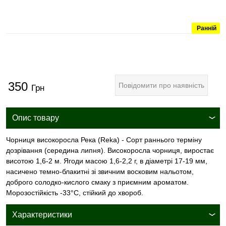
Ранній
350
Повідомити про наявність
Грн
Опис товару
Чорниця високоросла Река (Reka) - Сорт раннього терміну
дозрівання (середина липня). Високоросла чорниця, виростає
висотою 1,6-2 м. Ягоди масою 1,6-2,2 г, в діаметрі 17-19 мм,
насичено темно-блакитні зі звичним восковим нальотом,
доброго солодко-кислого смаку з приємним ароматом.
Морозостійкість -33°С, стійкий до хвороб.
Характеристики