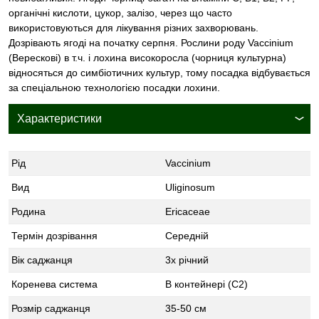
органічні кислоти, цукор, залізо, через що часто
використовуються для лікування різних захворювань.
Дозрівають ягоді на початку серпня. Рослини роду Vaccinium
(Верескові) в т.ч. і лохина високоросла (чорниця культурна)
відносяться до симбіотичних культур, тому посадка відбувається
за спеціальною технологією посадки лохини.
Характеристики
Рід
Vaccinium
Вид
Uliginosum
Родина
Ericaceae
Термін дозрівання
Середній
Вік саджанця
3х річний
Коренева система
В контейнері (С2)
Розмір саджанця
35-50 см