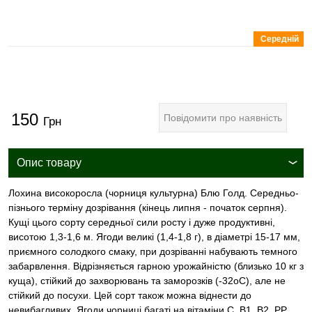
Середній
150
Повідомити про наявність
Грн
Опис товару
Лохина високоросла (чорниця культурна) Блю Голд. Середньо-
пізнього терміну дозрівання (кінець липня - початок серпня).
Кущі цього сорту середньої сили росту і дуже продуктивні,
висотою 1,3-1,6 м. Ягоди великі (1,4-1,8 г), в діаметрі 15-17 мм,
приємного солодкого смаку, при дозріванні набувають темного
забарвлення. Відрізняється гарною урожайністю (близько 10 кг з
куща), стійкий до захворювань та заморозків (-32оС), але не
стійкий до посухи. Цей сорт також можна віднести до
невибагливих. Ягоди чорниці багаті на вітаміни C, B1, B2, PP,