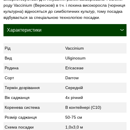
роду Vaccinium (Верескові) в т.ч. і лохина високоросла (чорниця
культурна) відносяться до симбіотичних культур, тому посадка
відбувається за спеціальною технологією посадки.
Характеристики
Рід
Vaccinium
Вид
Uliginosum
Родина
Ericaceae
Сорт
Darrow
Термін дозрівання
Середній
Вік саджанця
4х річний
Коренева система
В контейнері (С10)
Розмір саджанця
50-75 см
Схема посадки
1,0х3,0 м