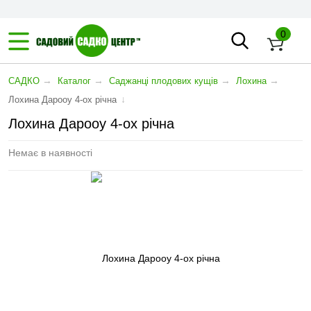
0
→
→
→
→
САДКО
Каталог
Саджанці плодових кущів
Лохина
↓
Лохина Дарооу 4-ох річна
Лохина Дарооу 4-ох річна
Немає в наявності