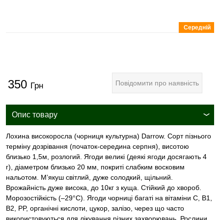
Середній
350
Повідомити про наявність
Грн
Опис товару
Лохина високоросла (чорниця культурна) Darrow. Сорт пізнього
терміну дозрівання (початок-середина серпня), висотою
близько 1,5м, розлогий. Ягоди великі (деякі ягоди досягають 4
г), діаметром близько 20 мм, покриті слабким восковим
нальотом. М’якуш світлий, дуже солодкий, щільний.
Врожайність дуже висока, до 10кг з куща. Стійкий до хвороб.
Морозостійкість (–29°C). Ягоди чорниці багаті на вітаміни C, B1,
B2, PP, органічні кислоти, цукор, залізо, через що часто
використовуються для лікування різних захворювань. Рослини