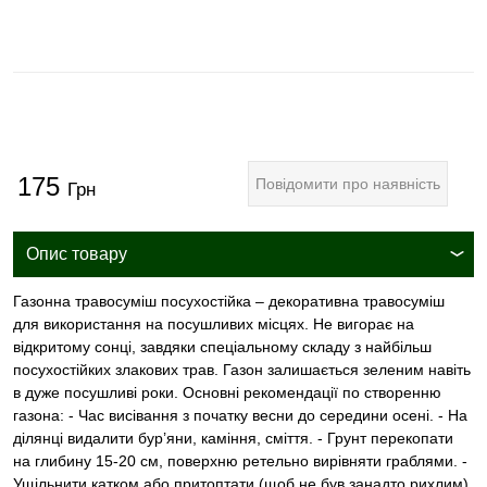
175
Повідомити про наявність
Грн
Опис товару
Газонна травосуміш посухостійка – декоративна травосуміш
для використання на посушливих місцях. Не вигорає на
відкритому сонці, завдяки спеціальному складу з найбільш
посухостійких злакових трав. Газон залишається зеленим навіть
в дуже посушливі роки. Основні рекомендації по створенню
газона: - Час висівання з початку весни до середини осені. - На
ділянці видалити бур’яни, каміння, сміття. - Грунт перекопати
на глибину 15-20 см, поверхню ретельно вирівняти граблями. -
Ущільнити катком або притоптати (щоб не був занадто рихлим)