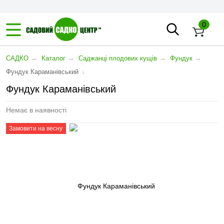
0
→
→
→
→
САДКО
Каталог
Саджанці плодових кущів
Фундук
↓
Фундук Караманівський
Фундук Караманівський
Немає в наявності
Замовити на весну