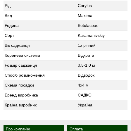
Рід
Corylus
Вид
Maxima
Родина
Betulaceae
Сорт
Karamanivskiy
Вік саджанця
1х річний
Коренева система
Відкрита
Розмір саджанця
0,5-1,0 м
Спосіб розмноження
Відводок
Схема посадки
4x4 м
Бренд виробника
САДКО
Країна виробник
Україна
Про компанію
Оплата