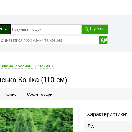
зь
Шукати
→
Хвойні рослини
→
Ялина
↓
ська Коніка (110 см)
Опис
Схожі товари
Характеристики:
Рід