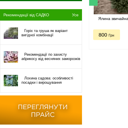
Рекомендації від САДКО
Усе
Ялина звичайн
Горіх та груша як варіант
800
вигідної комбінації
Грн
Рекомендації по захисту
абрикосу від весняних заморозків
Лохина садова: особливості
посадки і вирощування