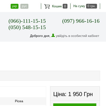
укр
рус
Кошик
0
На суму
0 грн.
(066)-111-15-15
(097) 966-16-16
(050) 548-15-15
Доброго дня,
увійдіть в особистий кабінет
Ціна:
1 950 Грн
Picea