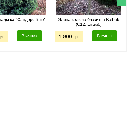
адська ''Сандерс Блю''
Ялина колюча блакитна Kaibab
(C12, штамб)
В кошик
1 800
В кошик
Грн
Грн