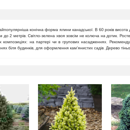
 найпопулярніша конічна форма ялини канадської. В 60 років висота
ом до 2 метрів. Світло-зелена хвоя зовсім не колюча на дотик. Рос
х композиціях: на партері чи в групових насадженнях. Рекоменд
нях біля будинків, для оформлення кам'янистих садів. Дерево тінь