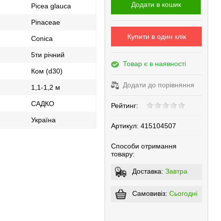
Додати в кошик
Picea glauca
Pinaceae
Купити в один клік
Conica
5ти річний
Товар є в наявності
Ком (d30)
Додати до порівняння
1,1-1,2 м
САДКО
Рейтинг:
Україна
Артикул:
415104507
Способи отримання
товару:
Доставка:
Завтра
Самовивіз:
Сьогодні