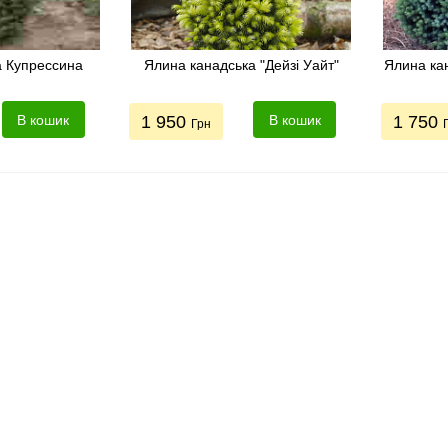
а Купрессина
Ялина канадська "Дейзі Уайт"
Ялина кан
В кошик
1 950
В кошик
1 750
Грн