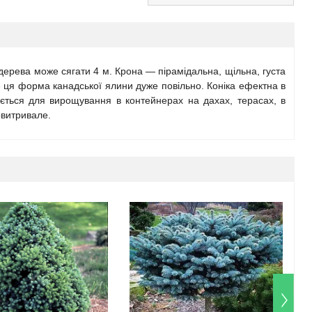
 дерева може сягати 4 м. Крона — пірамідальна, щільна, густа
те ця форма канадської ялини дуже повільно. Коніка ефектна в
ується для вирощування в контейнерах на дахах, терасах, в
овитривале.