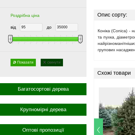
Опис сорту:
Роздрібна ціна
від
до
Коніка (Conica) -
та пухка, діаметр
найрізноманітніши
групових насаджен
Показати
скинути
Схожі товари
Багатосортові дерева
Крупномірні дерева
Оптові пропозиції