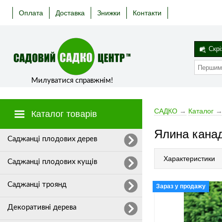
Оплата
Доставка
Знижки
Контакти
Скрі
Милуватися справжнім!
САДКО
→
Каталог
Каталог товарів
Ялина канад
Cаджанці плодових дерев
Характеристики
Саджанці плодових кущів
Саджанці троянд
Зараз у продажу
Декоративні дерева