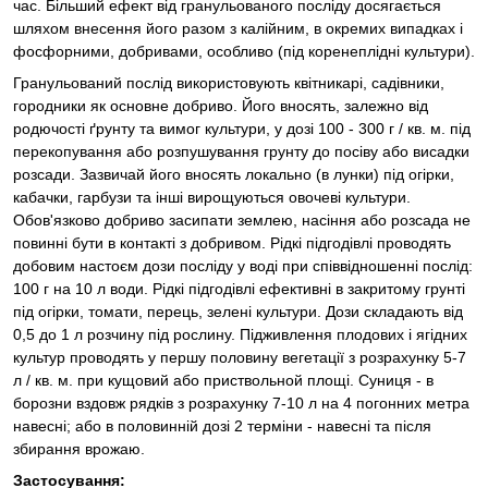
час. Більший ефект від гранульованого посліду досягається
шляхом внесення його разом з калійним, в окремих випадках і
фосфорними, добривами, особливо (під коренеплідні культури).
Гранульований послід використовують квітникарі, садівники,
городники як основне добриво. Його вносять, залежно від
родючості ґрунту та вимог культури, у дозі 100 - 300 г / кв. м. під
перекопування або розпушування грунту до посіву або висадки
розсади. Зазвичай його вносять локально (в лунки) під огірки,
кабачки, гарбузи та інші вирощуються овочеві культури.
Обов'язково добриво засипати землею, насіння або розсада не
повинні бути в контакті з добривом. Рідкі підгодівлі проводять
добовим настоєм дози посліду у воді при співвідношенні послід:
100 г на 10 л води. Рідкі підгодівлі ефективні в закритому грунті
під огірки, томати, перець, зелені культури. Дози складають від
0,5 до 1 л розчину під рослину. Підживлення плодових і ягідних
культур проводять у першу половину вегетації з розрахунку 5-7
л / кв. м. при кущовий або приствольной площі. Суниця - в
борозни вздовж рядків з розрахунку 7-10 л на 4 погонних метра
навесні; або в половинній дозі 2 терміни - навесні та після
збирання врожаю.
Застосування: