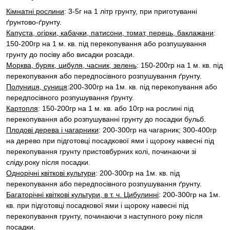
Кімнатні рослини
: 3-5г на 1 літр грунту, при приготуванні
ґрунтово-ґрунту.
Капуста, огірки, кабачки, патисони, томат, перець, баклажани
:
150-200гр на 1 м. кв. під перекопування або розпушування
грунту до посіву або висадки розсади.
Морква, буряк, цибуля, часник, зелень
: 150-200гр на 1 м. кв. під
перекопування або передпосівного розпушування ґрунту.
Полуниця, суниця
:200-300гр на 1м. кв. під перекопування або
передпосівного розпушування ґрунту.
Картопля
: 150-200гр на 1 м. кв. або 10гр на рослині під
перекопування або розпушуванні грунту до посадки бульб.
Плодові дерева і чагарники
: 200-300гр на чагарник; 300-400гр
на дерево при підготовці посадкової ями і щороку навесні під
перекопування грунту пристовбурних колі, починаючи зі
сліду.року після посадки.
Однорічні квіткові культури
: 200-300гр на 1м. кв. під
перекопування або передпосівного розпушування ґрунту.
Багаторічні квіткові культури, в т. ч. Цибулинні
: 200-300гр на 1м.
кв. при підготовці посадкової ями і щороку навесні під
перекопування грунту, починаючи з наступного року після
посадки.