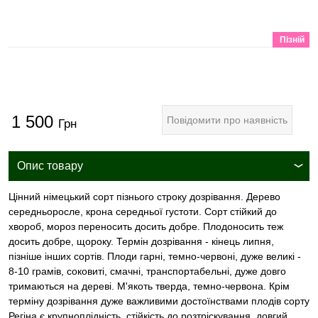
Пізній
1 500
Повідомити про наявність
Грн
Опис товару
Цінний німецький сорт пізнього строку дозрівання. Дерево
середньоросле, крона середньої густоти. Сорт стійкий до
хвороб, мороз переносить досить добре. Плодоносить теж
досить добре, щороку. Термін дозрівання - кінець липня,
пізніше інших сортів. Плоди гарні, темно-червоні, дуже великі -
8-10 грамів, соковиті, смачні, транспортабельні, дуже довго
тримаються на дереві. М'якоть тверда, темно-червона. Крім
терміну дозрівання дуже важливими достоїнствами плодів сорту
Регіна є крупноплідність, стійкість до розтріскування, довгий