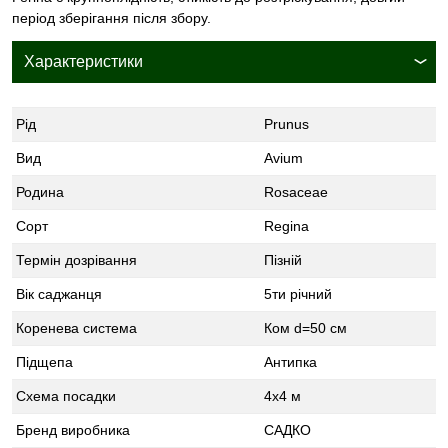
період зберігання після збору.
Характеристики
Рід
Prunus
Вид
Avium
Родина
Rosaceae
Сорт
Regina
Термін дозрівання
Пізній
Вік саджанця
5ти річний
Коренева система
Ком d=50 см
Підщепа
Антипка
Схема посадки
4x4 м
Бренд виробника
САДКО