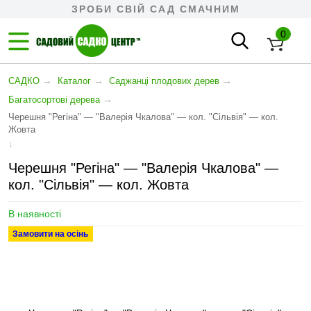
ЗРОБИ СВІЙ САД СМАЧНИМ
0
→
→
→
САДКО
Каталог
Cаджанці плодових дерев
→
Багатосортові дерева
Черешня "Регіна" — "Валерія Чкалова" — кол. "Сільвія" — кол.
Жовта
↓
Черешня "Регіна" — "Валерія Чкалова" —
кол. "Сільвія" — кол. Жовта
В наявності
Замовити на осінь