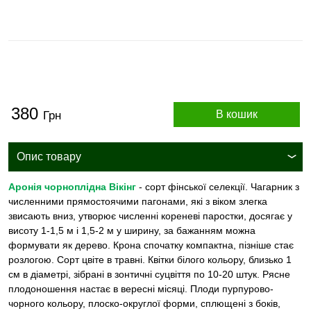
380
В кошик
Грн
Опис товару
Аронія чорноплідна Вікінг
- сорт фінської селекції. Чагарник з
численними прямостоячими пагонами, які з віком злегка
звисають вниз, утворює численні кореневі паростки, досягає у
висоту 1-1,5 м і 1,5-2 м у ширину, за бажанням можна
формувати як дерево. Крона спочатку компактна, пізніше стає
розлогою. Сорт цвіте в травні. Квітки білого кольору, близько 1
см в діаметрі, зібрані в зонтичні суцвіття по 10-20 штук. Рясне
плодоношення настає в вересні місяці. Плоди пурпурово-
чорного кольору, плоско-округлої форми, сплющені з боків,