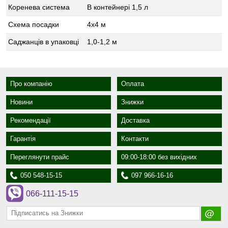
Коренева система
В контейнері 1,5 л
Схема посадки
4х4 м
Саджанців в упаковці
1,0-1,2 м
Про компанію
Оплата
Новини
Знижки
Рекомендації
Доставка
Гарантія
Контакти
Переглянути прайс
09:00-18:00 без вихідних
050 548-15-15
097 966-16-16
066-111-15-15