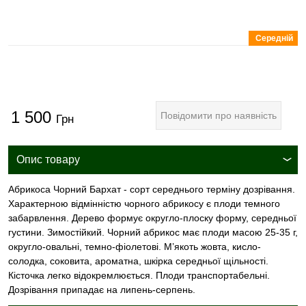
Середній
1 500
Повідомити про наявність
Грн
Опис товару
Абрикоса Чорний Бархат - сорт середнього терміну дозрівання.
Характерною відмінністю чорного абрикосу є плоди темного
забарвлення. Дерево формує округло-плоску форму, середньої
густини. Зимостійкий. Чорний абрикос має плоди масою 25-35 г,
округло-овальні, темно-фіолетові. М’якоть жовта, кисло-
солодка, соковита, ароматна, шкірка середньої щільності.
Кісточка легко відокремлюється. Плоди транспортабельні.
Дозрівання припадає на липень-серпень.