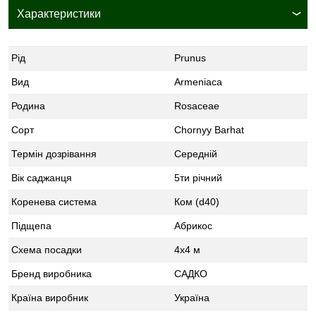
Характеристики
Рід
Prunus
Вид
Armeniaca
Родина
Rosaceae
Сорт
Chornyy Barhat
Термін дозрівання
Середній
Вік саджанця
5ти річний
Коренева система
Ком (d40)
Підщепа
Абрикос
Схема посадки
4х4 м
Бренд виробника
САДКО
Країна виробник
Україна