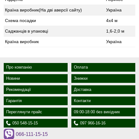
Країна виробник(На дві аверсії сайту)
Україна
Схема посадки
4x4 м
Саджанців в упаковці
1,6-2,0 м
Країна виробник
Україна
Про компанію
Оплата
Новини
Знижки
Рекомендації
Доставка
Гарантія
Контакти
Переглянути прайс
09:00-18:00 без вихідних
050 548-15-15
097 966-16-16
066-111-15-15