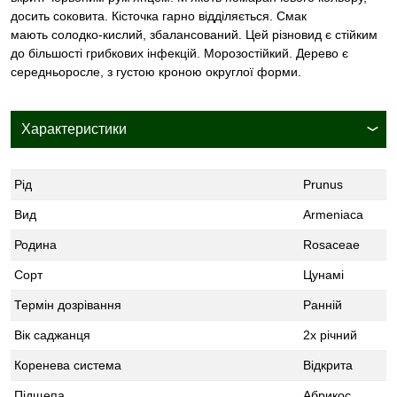
досить соковита. Кісточка гарно відділяється. Смак
мають солодко-кислий, збалансований. Цей різновид є стійким
до більшості грибкових інфекцій. Морозостійкий. Дерево є
середньоросле, з густою кроною округлої форми.
Характеристики
Рід
Prunus
Вид
Armeniaca
Родина
Rosaceae
Сорт
Цунамі
Термін дозрівання
Ранній
Вік саджанця
2х річний
Коренева система
Відкрита
Підщепа
Абрикос