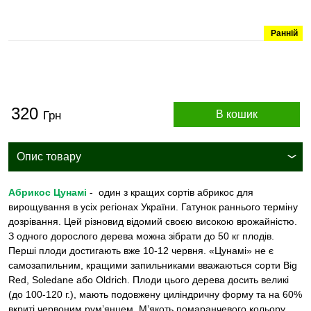
Ранній
320
В кошик
Грн
Опис товару
Абрикос Цунамі
- один з кращих сортів абрикос для
вирощування в усіх регіонах України. Гатунок раннього терміну
дозрівання. Цей різновид відомий своєю високою врожайністю.
З одного дорослого дерева можна зібрати до 50 кг плодів.
Перші плоди достигають вже 10-12 червня. «Цунамі» не є
самозапильним, кращими запильниками вважаються сорти Big
Red, Soledane або Oldrich. Плоди цього дерева досить великі
(до 100-120 г.), мають подовжену циліндричну форму та на 60%
вкриті червоним рум’янцем. М’якоть помаранчевого кольору,