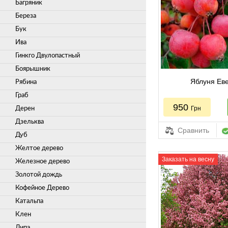
Багряник
Береза
Бук
Ива
Гинкго Двулопастный
Боярышник
Яблуня Ев
Рябина
Граб
950
Грн
Дерен
Дзельква
Сравнить
Дуб
Желтое дерево
Заказать на весну
Железное дерево
Золотой дождь
Кофейное Дерево
Катальпа
Клен
Липа