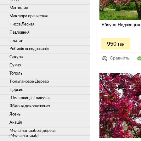
Магнолия
Маклюра оранжевая
Яблуня Недзвецьког
Нисса Лесная
Павловния
Платан
950
Грн
Робинія псевдоакація
Сакура
Сравнить
Сумах
Тополь
Тюльпановое Дерево
Церсис
Шелковица Плакучая
Яблоня декоративная
Ясень
Акація
Мультиштамбові дерева
(Мультиштамб)