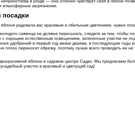
 неприхотлива в уходе — она отлично чувствует себя в любой почв
 и атмосферные загрязнения.
 посадки
 яблоня радовала вас красивым и обильным цветением, нужно поза
молодого саженца не должна пересыхать, следите за тем, чтобы по
ю с хорошим естественным освещением, затененные участки не по
сения удобрений в первый год жизни дерева, в последующие годы и
ня плохо переносит обрезку, поэтому лучше всего проводить ее не
декоративной яблони в садовом центре Садко. Мы предлагаем боль
усадебный участок в красивый и цветущий сад!