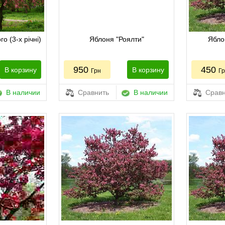
о (3-х річні)
Яблоня "Роялти"
Ябло
950
450
В корзину
В корзину
Грн
Г
В наличии
Сравнить
В наличии
Сравн