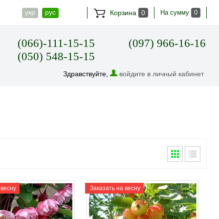
укр
рус
Корзина
0
На сумму
0
(066)-111-15-15
(097) 966-16-16
(050) 548-15-15
Здравствуйте,
войдите в личный кабинет
 весну
Заказать на весну