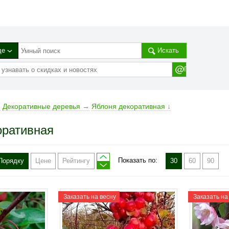
де
Искать
→
Декоративные деревья
→
Яблоня декоративная
↓
оративная
Показать по:
Порядку
Цене
Рейтингу
30
60
90
Заказать на весну
Заказать на