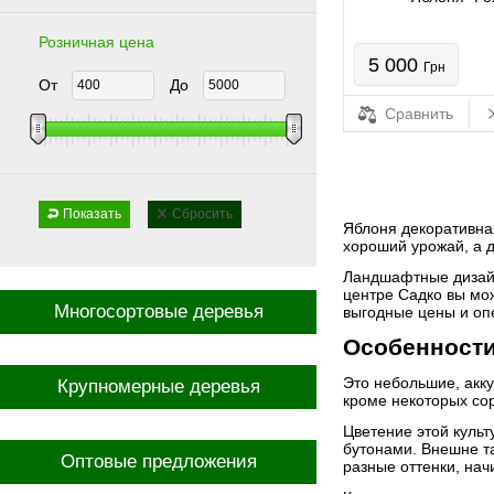
Розничная цена
5 000
Грн
От
До
Сравнить
Показать
Сбросить
Яблоня декоративная
хороший урожай, а д
Ландшафтные дизайн
центре Садко вы мо
Многосортовые деревья
выгодные цены и оп
Особенности
Это небольшие, акку
Крупномерные деревья
кроме некоторых сор
Цветение этой куль
бутонами. Внешне та
Оптовые предложения
разные оттенки, на