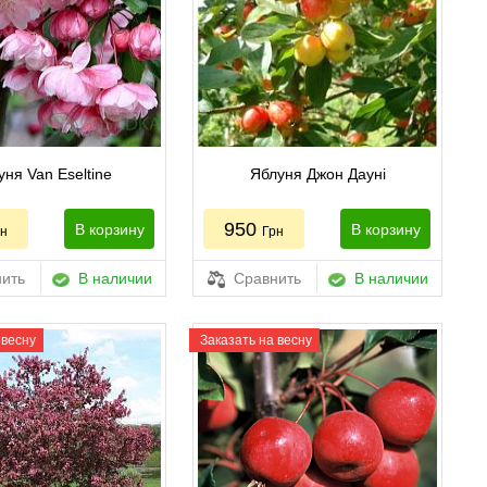
уня Van Eseltine
Яблуня Джон Дауні
950
В корзину
В корзину
рн
Грн
ить
В наличии
Сравнить
В наличии
 весну
Заказать на весну