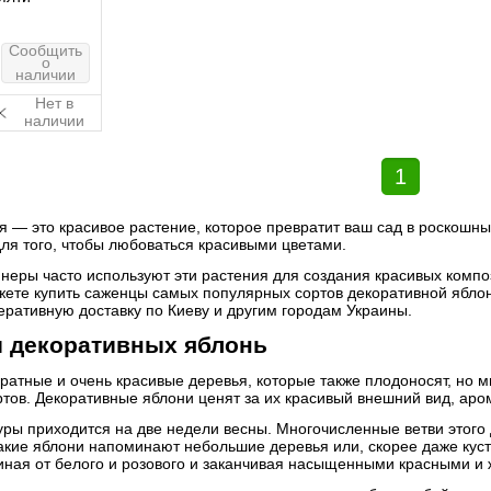
Сообщить
о
наличии
Нет в
наличии
1
 — это красивое растение, которое превратит ваш сад в роскошный
ля того, чтобы любоваться красивыми цветами.
еры часто используют эти растения для создания красивых композ
жете купить саженцы самых популярных сортов декоративной яблон
еративную доставку по Киеву и другим городам Украины.
 декоративных яблонь
ратные и очень красивые деревья, которые также плодоносят, но 
тов. Декоративные яблони ценят за их красивый внешний вид, аро
туры приходится на две недели весны. Многочисленные ветви этог
кие яблони напоминают небольшие деревья или, скорее даже куста
чиная от белого и розового и заканчивая насыщенными красными и