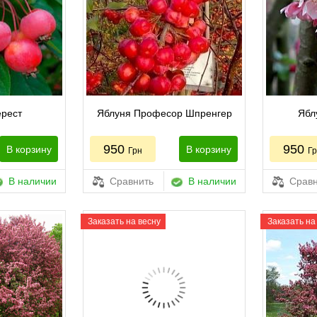
ерест
Яблуня Професор Шпренгер
Ябл
950
950
В корзину
В корзину
Грн
Г
В наличии
Сравнить
В наличии
Сравн
Заказать на весну
Заказать на