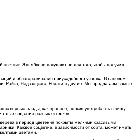
 цветник. Эти яблони покупают не для того, чтобы получить
иций и облагораживания приусадебного участка. В садовом
и: Райка, Недзвецкого, Роялти и другие. Мы предлагаем самые
миниатюрные плоды, как правило, нельзя употреблять в пищу
матные соцветия разных оттенков.
о дерева в период цветения покрыты мелкими красивыми
рники. Каждое соцветие, в зависимости от сорта, может иметь
 желтыми цветами.