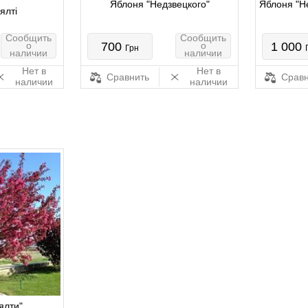
Яблоня "Недзвецкого"
Яблоня "Не
ялті
Сообщить
Сообщить
о
700
о
1 000
Грн
наличии
наличии
Нет в
Нет в
Сравнить
Сравн
наличии
наличии
ялти"