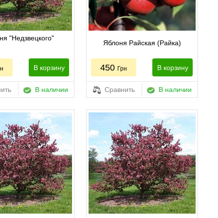
ня "Недзвецкого"
Яблоня Райская (Райка)
450
В корзину
В корзину
рн
Грн
ить
В наличии
Сравнить
В наличии