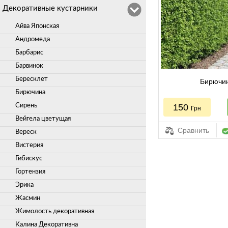
Декоративные кустарники
Айва Японская
Андромеда
Барбарис
Барвинок
Бересклет
Бирючи
Бирючина
Сирень
150
Грн
Вейгела цветущая
Сравнить
Вереск
Вистерия
Гибискус
Гортензия
Эрика
Жасмин
Жимолость декоративная
Калина Декоративна