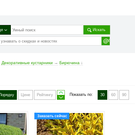
де
Искать
→
Декоративные кустарники
→
Бирючина
↓
Показать по:
Порядку
Цене
Рейтингу
30
60
90
Заказать сейчас