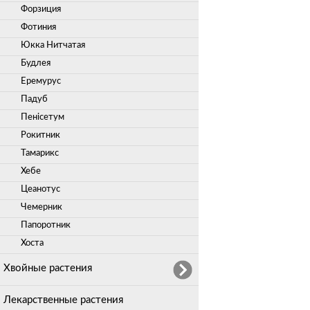
Форзиция
Фотиния
Юкка Нитчатая
Будлея
Еремурус
Падуб
Пенісетум
Рокитник
Тамарикс
Хебе
Цеанотус
Чемерник
Папоротник
Хоста
Хвойные растения
Лекарственные растения