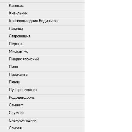
Кампсис
Кизильник
Красивоплодник Бодиньера
Лаванда
Лавровишня
Перстач
Мискантус
Пиерис японский
Пион
Пираканта
Плющ
Пузыреплодник
Рододендроны
Самшит
Скумпия
Снежноягодник
Спирея