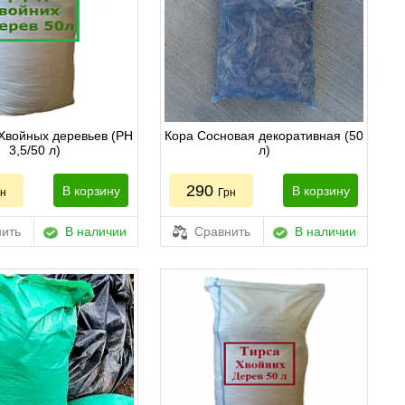
Хвойных деревьев (РН
Кора Сосновая декоративная (50
3,5/50 л)
л)
290
В корзину
В корзину
рн
Грн
ить
В наличии
Сравнить
В наличии