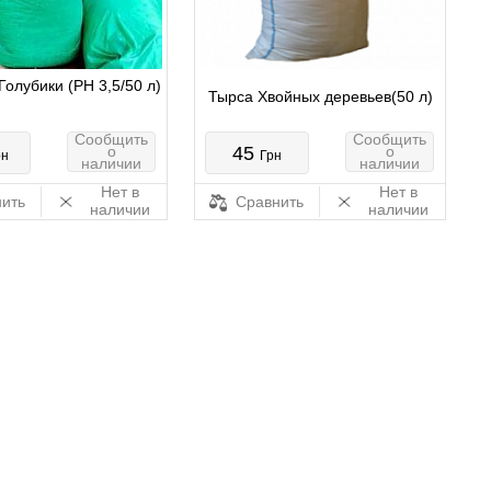
олубики (РН 3,5/50 л)
Тырса Хвойных деревьев(50 л)
Сообщить
Сообщить
о
45
о
рн
Грн
наличии
наличии
Нет в
Нет в
ить
Сравнить
наличии
наличии