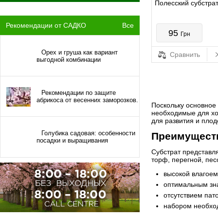
Полесский субстрат
Рекомендации от САДКО
Все
95
Грн
Орех и груша как вариант
Сравнить
выгодной комбинации
Рекомендации по защите
абрикоса от весенних заморозков.
Поскольку основное 
необходимые для хо
для развития и пло
Голубика садовая: особенности
Преимуществ
посадки и выращивания
Субстрат представл
торф, перегной, пес
высокой влагоем
оптимальным зна
отсутствием пат
набором необхо