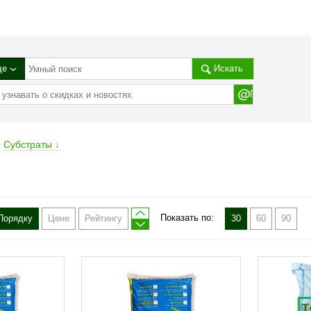
де
Искать
→
Субстраты
↓
Показать по:
Порядку
Цене
Рейтингу
30
60
90