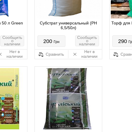
в 50 л Green
Субстрат универсальный (PH
Торф для Г
6,5/50л)
Сообщить
Сообщить
о
200
о
290
Грн
Г
наличии
наличии
Нет в
Нет в
Сравнить
Сравн
наличии
наличии