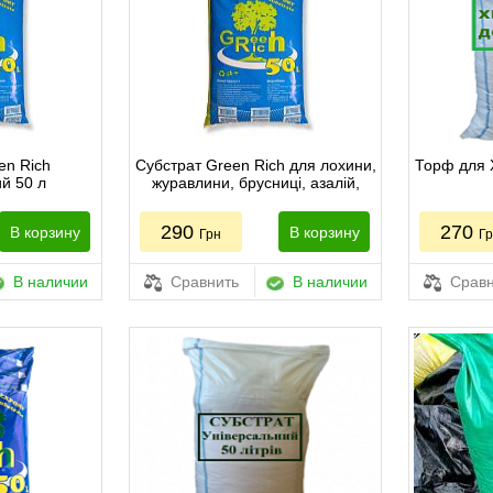
en Rich
Субстрат Green Rich для лохини,
Торф для 
й 50 л
журавлини, брусниці, азалій,
магнолій, рододендронів, хвойних
та інших рослин 50 л
290
270
В корзину
В корзину
Грн
Г
В наличии
Сравнить
В наличии
Сравн