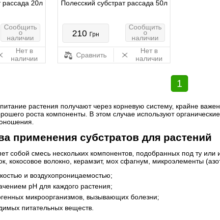
 рассада 20л
Полесский субстрат рассада 50л
Сообщить
Сообщить
о
210
о
Грн
наличии
наличии
Нет в
Нет в
Сравнить
наличии
наличии
1
питание растения получают через корневую систему, крайне важен
рошего роста компоненты. В этом случае используют органически
доношения.
а применения субстратов для растений
яет собой смесь нескольких компонентов, подобранных под ту или
ок, кокосовое волокно, керамзит, мох сфагнум, микроэлементы (азо
костью и воздухопроницаемостью;
чением pH для каждого растения;
огенных микроорганизмов, вызывающих болезни;
димых питательных веществ.