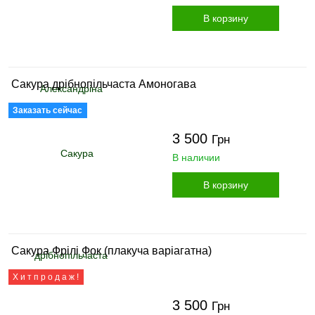
В корзину
Сакура дрібнопільчаста Амоногава
Заказать сейчас
3 500
Грн
В наличии
В корзину
Сакура Фрілі Фок (плакуча варіагатна)
Х и т п р о д а ж !
3 500
Грн