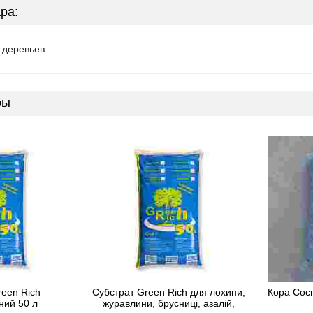
ра:
 деревьев.
ры
reen Rich
Субстрат Green Rich для лохини,
Кора Сос
ний 50 л
журавлини, брусниці, азалій,