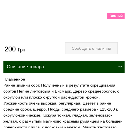
Зимний
200
Сообщить о наличии
Грн
Описание товара
Пламенное
Ранне зимний сорт. Полученный в результате скрещивания
сортов Пепин ли-товська и Бисмарк. Дерево среднерослое, с
округлой или плоско округлой раскидистой кроной.
Урожайность очень высокая, регулярная. Цветет в ранне
средние сроки, щедро. Плоды среднего размера - 125-160 г,
округло-конические. Кожура тонкая, гладкая, зеленовато-
желтая, с размытым малиново красным румянцем на большей
поверхности плода, с восковым налетом. Мякоть желтовато