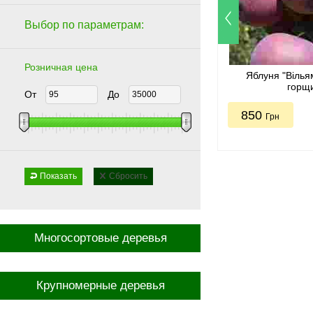
Выбор по параметрам:
Розничная цена
Яблуня "Вілья
горщ
От
До
850
Грн
Показать
Сбросить
Многосортовые деревья
Крупномерные деревья