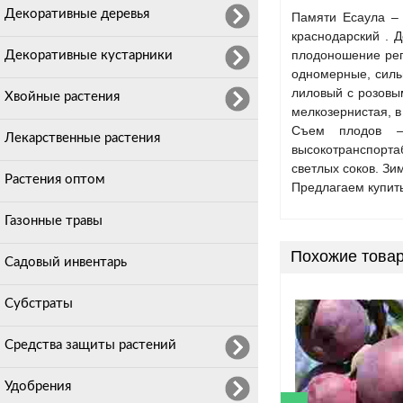
Декоративные деревья
Памяти Есаула – 
краснодарский . 
плодоношение рег
Декоративные кустарники
одномерные, силь
лиловый с розовы
Хвойные растения
мелкозернистая, в
Съем плодов –
Лекарственные растения
высокотранспорт
светлых соков. Зи
Растения оптом
Предлагаем купит
Газонные травы
Похожие това
Садовый инвентарь
Субстраты
Средства защиты растений
Удобрения