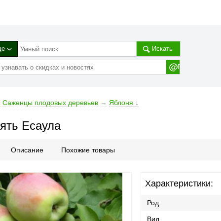
де
Искать
→
Cаженцы плодовых деревьев
→
Яблоня
↓
ять Есаула
Описание
Похожие товары
Характеристики:
Род
Вид