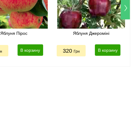
Яблуня Пірос
Яблуня Джероміні
В корзину
320
В корзину
рн
Грн