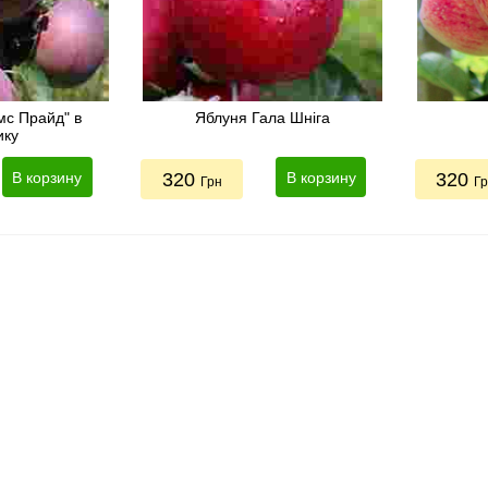
мс Прайд" в
Яблуня Гала Шніга
ику
В корзину
320
В корзину
320
Грн
Г