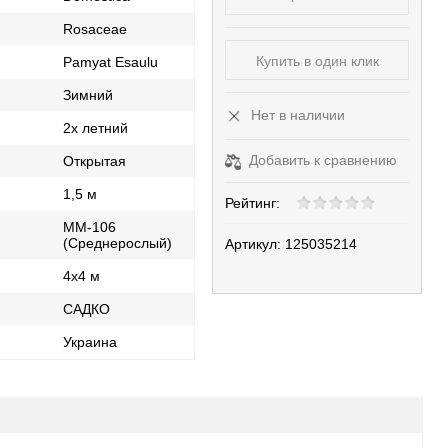
Rosaceae
Купить в один клик
Pamyat Esaulu
Зимний
Нет в наличии
2х летний
Добавить к сравнению
Открытая
1,5 м
Рейтинг:
ММ-106
(Среднерослый)
Артикул:
125035214
4x4 м
САДКО
ь
Украина