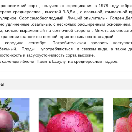
раннезимний сорт , получен от скрещивания в 1978 году гибр
Дерево среднерослое , высотой 3-3,5м , с овальной, компактной 
улярное. Сорт самобесплодный. Лучший опылитель - Голден Дел
но удлиненные ,овальные, с несколько расширенным основанием. 
м, сильно выраженный на солнечной стороне . Мякоть зеленовато
 хранении становится нежной, приятно кисловато-сладкой.
 середина сентября. Потребительская зрелость наступ
абельный. Плоды употребляються в свежем виде, а также для
мостойкость и засухоустойчивость сорта высокие.
ь саженцы яблони Память Есаулу на среднерослом подвое.
ры