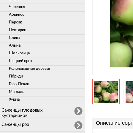
Черешня
Абрикос
Персик
Нектарин
Слива
Алыча
Шелковица
Грецкий орех
Колоновидные деревья
Гібриди
Горіх Пекан
Мигдаль
Хурма
Саженцы плодовых
кустарников
Описание сорт
Саженцы роз