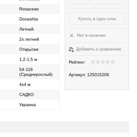
Rosaceae
Купить в один клик
Doneshta
Летний
Нет в наличии
2х летний
Добавить к сравнению
Открытая
1,2-1,5 м
Рейтинг:
54-118
(Среднерослый)
Артикул:
125015206
4х4 м
САДКО
ь
Украина