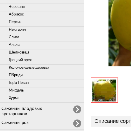
Черешня
Абрикос
Персик
Нектарин
Слива
Алыча
Шелковица
Грецкий орех
Колоновидные деревья
Гібриди
Горіх Пекан
Мигдаль
Хурма
Саженцы плодовых
кустарников
Описание сорт
Саженцы роз