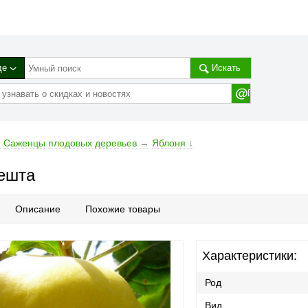
де
Искать
→
Cаженцы плодовых деревьев
→
Яблоня
↓
ешта
Описание
Похожие товары
Характеристики:
Род
Вид