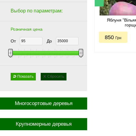
Выбор по параметрам:
Яблуня "Вілья
горщ
Розничная цена
850
Грн
От
До
Показать
Сбросить
Многосортовые деревья
Крупномерные деревья