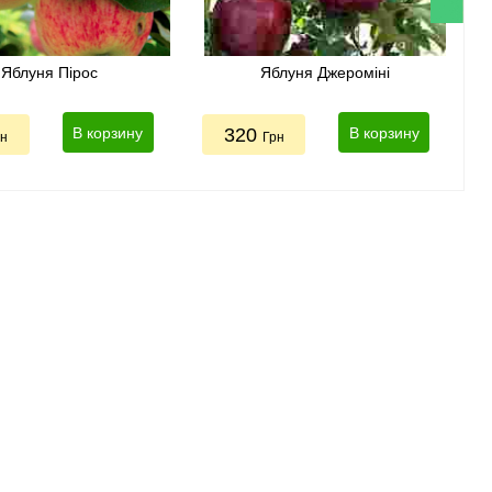
Яблуня Пірос
Яблуня Джероміні
В корзину
320
В корзину
рн
Грн