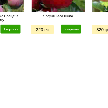
мс Прайд" в
Яблуня Гала Шніга
ику
В корзину
320
В корзину
320
Грн
Г