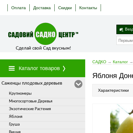
Оплата
Доставка
Скидки
Контакты
Вез
Сделай свой Сад вкусным!
САДКО
→
Каталог
Каталог товаров
Яблоня Дон
Cаженцы плодовых деревьев
Характеристики
Крупномеры
Многосортовые Деревья
Экзотические Растения
Яблоня
Груша
Вишня