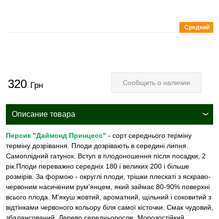
Средний
320
Сообщить о наличии
Грн
Описание товара
Персик "Даймонд Принцесс"
- сорт середнього терміну
терміну дозрівання. Плоди дозрівають в середині липня.
Самоплідний гатунок. Вступ в плодоношення після посадки, 2
рік.Плоди переважно середніх 180 і великих 200 і більше
розмірів. За формою - округлі плоди, трішки плескаті з яскраво-
червоним насиченим рум'янцем, який займає 80-90% поверхні
всього плода. М'якуш жовтий, ароматний, щільний і соковитий з
відтінками червоного кольору біля самої кісточки. Смак чудовий,
збалансований. Дерево середньоросле. Морозостійкий.