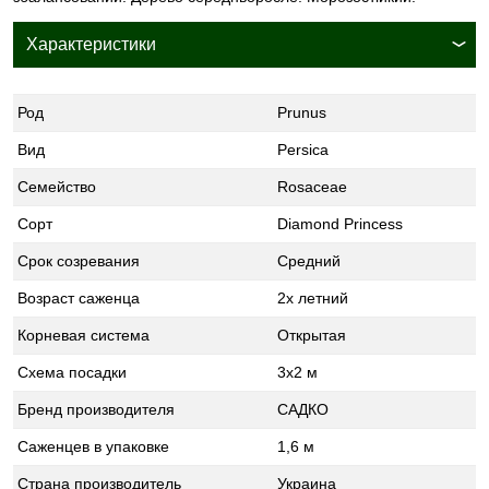
Характеристики
Род
Prunus
Вид
Persica
Семейство
Rosaceae
Сорт
Diamond Princess
Срок созревания
Средний
Возраст саженца
2х летний
Корневая система
Открытая
Схема посадки
3х2 м
Бренд производителя
САДКО
Саженцев в упаковке
1,6 м
Страна производитель
Украина