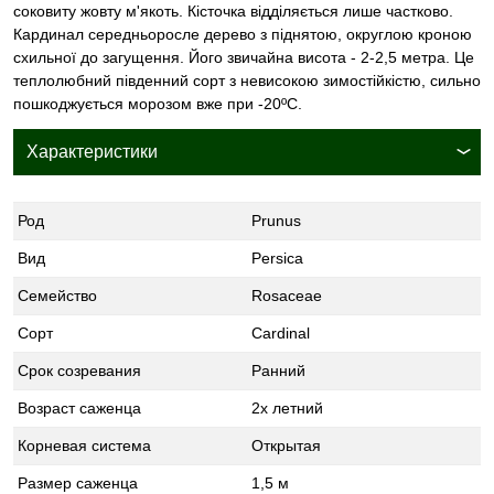
соковиту жовту м'якоть. Кісточка відділяється лише частково.
Кардинал середньоросле дерево з піднятою, округлою кроною
схильної до загущення. Його звичайна висота - 2-2,5 метра. Це
теплолюбний південний сорт з невисокою зимостійкістю, сильно
пошкоджується морозом вже при -20ºС.
Характеристики
Род
Prunus
Вид
Persica
Семейство
Rosaceae
Сорт
Cardinal
Срок созревания
Ранний
Возраст саженца
2х летний
Корневая система
Открытая
Размер саженца
1,5 м