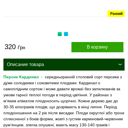
Ранний
320
В корзину
Грн
Описание товара
Персик Кардинал
- середньоранній столовий сорт персика з
дуже солодкими і соковитими плодами. Кардинал є
самоплідним сортом і може давати врожаї без запилювачів за
умови гарної теплої погоди в період цвітіння. У районах з
м'яким кліматом плодоносить щорічно. Кожне дерево дає до
30-35 кілограмів плодів, що дозрівають в кінці липня. Період
плодоношення на 2 рік після висадки. Плоди округлої або трохи
сплюсненої з боків форми, жовті з густим карміновий-червоним
рум'янцем, злегка опушені, мають масу 130-140 грамів і