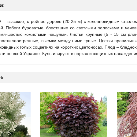
а:
й – высокое, стройное дерево (20-25 м) с колонновидным стволом
ой. Побеги буроватые, блестящие со светлыми полосками и чече
мя-шестью кожистыми чешуями. Листья крупные (5 - 15 см длино
пасти заостренные, выемки между ними тупые. Цветки правильн
овидных голых соцветиях на коротких цветоносах. Плод – бледно-
ти по всей Украине. Культивируют в парках и защитных насаждени
ры