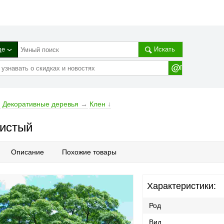
де
Искать
→
Декоративные деревья
→
Клен
↓
листый
Описание
Похожие товары
Характеристики:
Род
Вид