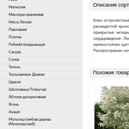
Описание сорт
Магнолия
Маклюра оранжевая
Клен остролистны
Нисса Лесная
раскидистой крон
Павловния
прикрытые четырь
Платан
сердцевидные. Ло
прямостоячих щетк
Робинія псевдоакація
Распространен поч
Сакура
Сумах
Тополь
Похожие това
Тюльпановое Дерево
Церсис
Шелковица Плакучая
Яблоня декоративная
Ясень
Акація
Мультиштамбові дерева
(Мультиштамб)