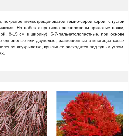
, покрытое мелкотрещиноватой темно-серой корой, с густой
вичками. На побегах противно расположены прижатые почки,
й, 8-15 см в ширину), 5-7-пальчатолопастные, при основе
ые однополые или двуполые, размещенные в многоцветковых
зеленая двукрылатка, крылья ее расходятся под тупым углом.
ях.