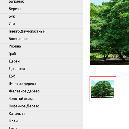
Багряник
Береза
Бук
Ива
Гинкго Двулопастный
Боярышник
Рябина
Граб
Дерен
Дзельква
Дуб
Желтое дерево
Железное дерево
Золотой дождь
Кофейное Дерево
Катальпа
Клен
Липа