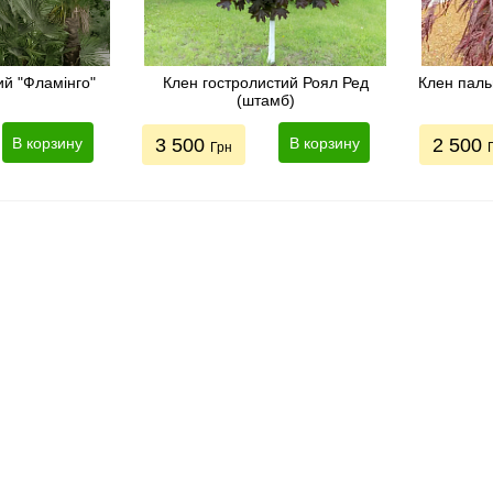
ий "Фламінго"
Клен гостролистий Роял Ред
Клен паль
(штамб)
В корзину
3 500
В корзину
2 500
Грн