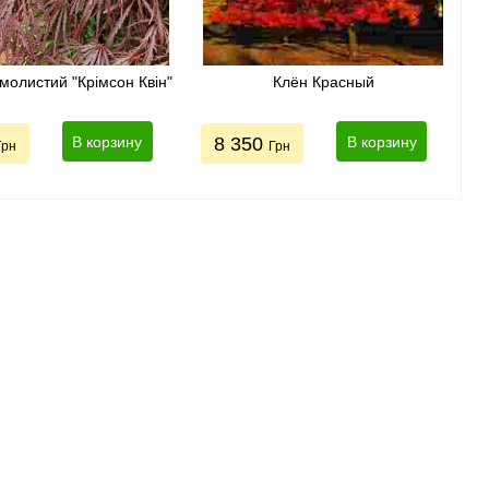
молистий "Крімсон Квін"
Клён Красный
В корзину
8 350
В корзину
Грн
Грн