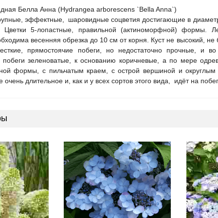
дная Белла Анна (Hydrangea arborescens `Bella Anna`)
рупные, эффектные, шаровидные соцветия достигающие в диаметре
. Цветки 5-лопастные, правильной (актиноморфной) формы. Л
бходима весенняя обрезка до 10 см от корня. Куст не высокий, не 
есткие, прямостоячие побеги, но недостаточно прочные, и в
побеги зеленоватые, к основанию коричневые, а по мере одрев
ной формы, с пильчатым краем, с острой вершиной и округлым 
 очень длительное и, как и у всех сортов этого вида, идёт на побег
ры