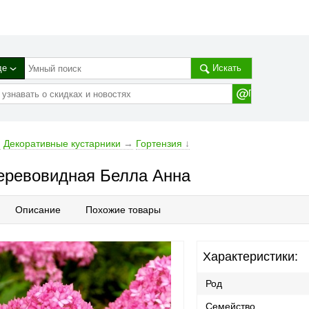
де
Искать
→
Декоративные кустарники
→
Гортензия
↓
деревовидная Белла Анна
Описание
Похожие товары
Характеристики:
Род
Семейство