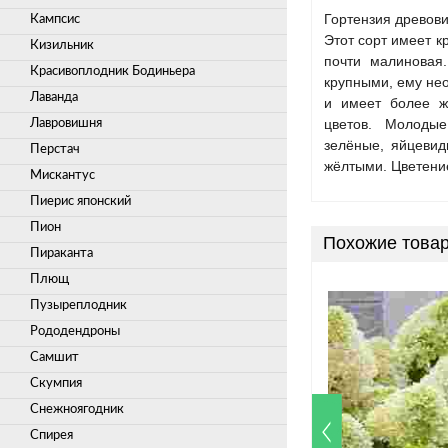
Гортензия древови
Кампсис
Этот сорт имеет к
Кизильник
почти малиновая
Красивоплодник Бодиньера
крупными, ему нео
Лаванда
и имеет более ж
цветов. Молодые 
Лавровишня
зелёные, яйцевид
Перстач
жёлтыми. Цветение
Мискантус
Пиерис японский
Пион
Похожие това
Пираканта
Плющ
Пузыреплодник
Рододендроны
Самшит
Скумпия
Снежноягодник
Спирея