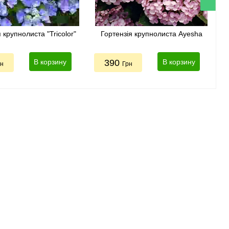
 крупнолиста "Tricolor"
Гортензія крупнолиста Ayesha
В корзину
390
В корзину
рн
Грн