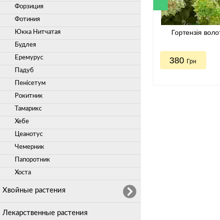
Форзиция
Фотиния
Гортензія волот
Юкка Нитчатая
Будлея
Еремурус
380
Грн
Падуб
Пенісетум
Рокитник
Тамарикс
Хебе
Цеанотус
Чемерник
Папоротник
Хоста
Хвойные растения
Лекарственные растения