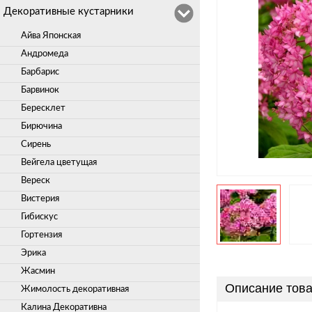
Декоративные кустарники
Айва Японская
Андромеда
Барбарис
Барвинок
Бересклет
Бирючина
Сирень
Вейгела цветущая
Вереск
Вистерия
Гибискус
Гортензия
Эрика
Жасмин
Описание това
Жимолость декоративная
Калина Декоративна