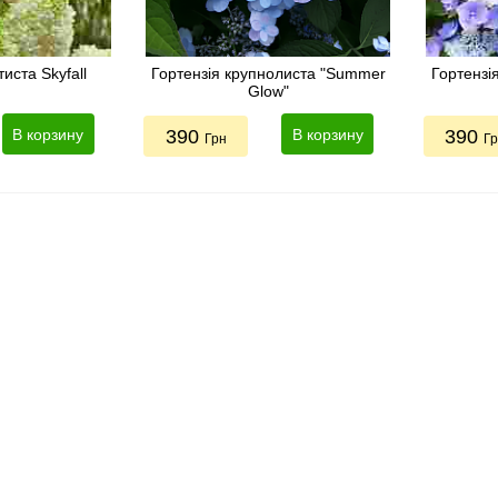
иста Skyfall
Гортензія крупнолиста "Summer
Гортензія
Glow"
В корзину
390
В корзину
390
Грн
Г