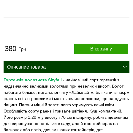
380
В корзину
Грн
Описание товара
Гортензія волотиста Skyfall
- найновіший сорт гортензії з
надзвичайно великими волотями при невеликій висоті. Волоті
набагато більше, ніж аналогічні у «Лаймлайт». Білі квіти із часрм
стають світло-рожевими і мають великі пелюстки, що нагадують
гіацинт. Пагони міцні й товсті легко утримують важкі квіти.
Особливість сорту раннє і тривале цвітіння. Кущ компактний.
Його розмір 1,20 м у висоту і 70 см в ширину, робить ідеальним
для вирощування не тільки в саду, але й в контейнерах на
балконах або патіо, для змішаних контейнерів, для