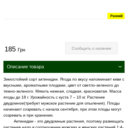
Ранний
185
Сообщить о наличии
Грн
Описание товара
Зимостойкий сорт актинидии. Ягода по вкусу напоминает киви с
вкусными, ароматными плодами, цвет от светло-зеленого до
темно-зеленого. Мякоть нежная, сладкая, красноватая. Масса
ягоды до 18 г. Урожайность с куста 7 – 10 кг. Растение
двудомное(требует мужское растение для опыления). Плоды
начинают созревать с начала сентября, при этом плоды могут
созревать и при хранении.
Актинидии - это двудомные растения, поэтому размещать
растения надо в соотношении мужских и женских растений 1:4-