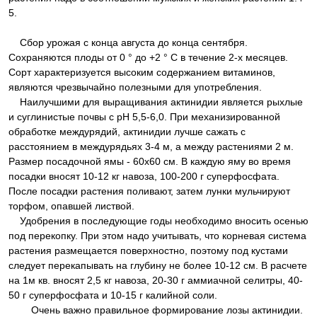
5.
Сбор урожая с конца августа до конца сентября.
Сохраняются плоды от 0 ° до +2 ° С в течение 2-х месяцев.
Сорт характеризуется высоким содержанием витаминов,
являются чрезвычайно полезными для употребления.
Наилучшими для выращивания актинидии является рыхлые
и суглинистые почвы с рН 5,5-6,0. При механизированной
обработке междурядий, актинидии лучше сажать с
расстоянием в междурядьях 3-4 м, а между растениями 2 м.
Размер посадочной ямы - 60х60 см. В каждую яму во время
посадки вносят 10-12 кг навоза, 100-200 г суперфосфата.
После посадки растения поливают, затем лунки мульчируют
торфом, опавшей листвой.
Удобрения в последующие годы необходимо вносить осенью
под перекопку. При этом надо учитывать, что корневая система
растения размещается поверхностно, поэтому под кустами
следует перекапывать на глубину не более 10-12 см. В расчете
на 1м кв. вносят 2,5 кг навоза, 20-30 г аммиачной селитры, 40-
50 г суперфосфата и 10-15 г калийной соли.
Очень важно правильное формирование лозы актинидии.