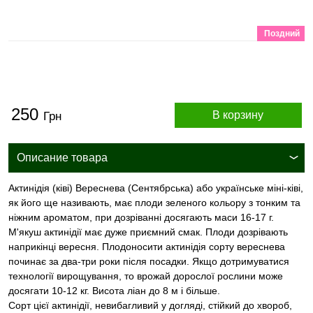
Поздний
250
В корзину
Грн
Описание товара
Актинідія (ківі) Вереснева (Сентябрська) або українське міні-ківі,
як його ще називають, має плоди зеленого кольору з тонким та
ніжним ароматом, при дозріванні досягають маси 16-17 г.
М'якуш актинідії має дуже приємний смак. Плоди дозрівають
наприкінці вересня. Плодоносити актинідія сорту вереснева
починає за два-три роки після посадки. Якщо дотримуватися
технології вирощування, то врожай дорослої рослини може
досягати 10-12 кг. Висота ліан до 8 м і більше.
Сорт цієї актинідії, невибагливий у догляді, стійкий до хвороб,