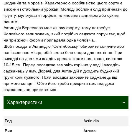
шкідників та морозів. Характерною особливістю цього сорту є
високий і стабільний урожай. Молоді рослини слід пригинати до
ґрунту, мульчувати торфом, ялиновим лапником або сухим
листям.
Актинідія Вереснева має жіночу форму, тому потребує
Чоловічого запилювача, який потрібно саджати поруч так, щоб
на три жіночі форми припадала одна чоловіча.
Щоб посадити Актинідію "Сентябрську" обирайте сонячне або
напівсонячне місце, обв'язково біля опори для плетіння. При
висадці на дно ями кладіть дренаж із каміння, тощо, висотою
10-15 см. Перед посадкою замочіть коріння у воді і висадіть
саджанець у яму. Доречі, для Актинідій підходить будь-який
грунт крім лужного. Псля висадки заховайте саджанець від
прямого сонця. ТОбто його треба прикрити галлям, доки
саджанець не приживеться.
Характеристики
Род
Actinidia
Вид
Arguta