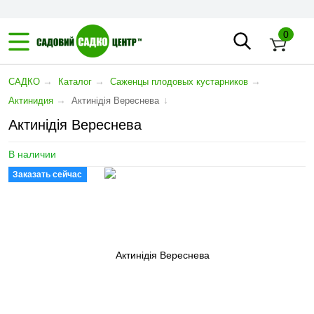
0
→
→
→
САДКО
Каталог
Саженцы плодовых кустарников
→
↓
Актинидия
Актинідія Вереснева
Актинідія Вереснева
В наличии
Заказать сейчас