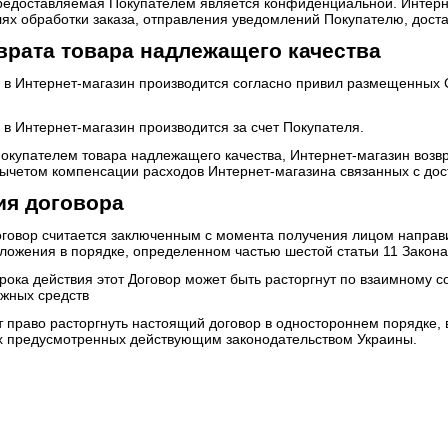
редоставляемая Покупателем является конфиденциальной. Интерн
ях обработки заказа, отправления уведомлений Покупателю, доста
врата товара надлежащего качества
ра в Интернет-магазин производится согласно привил размещенных 
а в Интернет-магазин производится за счет Покупателя.
 Покупателем товара надлежащего качества, Интернет-магазин воз
вычетом компенсации расходов Интернет-магазина связанных с дос
ия договора
оговор считается заключенным с момента получения лицом направи
дложения в порядке, определенном частью шестой статьи 11 Закон
срока действия этот Договор может быть расторгнут по взаимному 
ежных средств
т право расторгнуть настоящий договор в одностороннем порядке, 
ях предусмотренных действующим законодательством Украины.