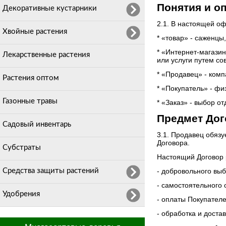
Понятия и о
Декоративные кустарники
2.1. В настоящей о
Хвойные растения
* «товар» - саженцы
* «Интернет-магазин
Лекарственные растения
или услуги путем со
* «Продавец» - ком
Растения оптом
* «Покупатель» - фи
Газонные травы
* «Заказ» - выбор о
Предмет Дог
Садовый инвентарь
3.1. Продавец обязу
Договора.
Субстраты
Настоящий Договор 
Средства защиты растений
- добровольного вы
- самостоятельного
Удобрения
- оплаты Покупател
- обработка и доста