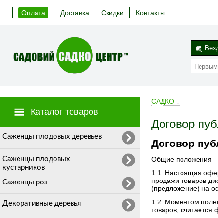
Оплата
Доставка
Скидки
Контакты
Вез
САДКО
↓
Каталог товаров
Договор пу
Cаженцы плодовых деревьев
Договор пу
Саженцы плодовых
Общие положения
кустарников
1.1. Настоящая офе
продажи товаров ди
Саженцы роз
(предложение) на о
1.2. Моментом полн
Декоративные деревья
товаров, считается 