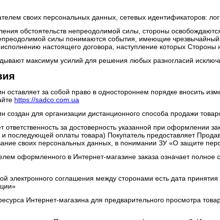
ателем своих персональных данных, сетевых идентификаторов: лог
пления обстоятельств непреодолимой силы, стороны освобождаются
епреодолимой силы понимаются события, имеющие чрезвычайный,
исполнению настоящего договора, наступление которых Стороны н
адывают максимум усилий для решения любых разногласий исключи
вия
ин оставляет за собой право в одностороннем порядке вносить из
сайте
https://sadco.com.ua
ин создан для организации дистанционного способа продажи товаро
ет ответственность за достоверность указанной при оформлении з
 и последующей оплаты товара) Покупатель предоставляет Продавц
вание своих персональных данных, в понимании ЗУ «О защите пер
телем оформленного в Интернет-магазине заказа означает полное 
той электронного соглашения между сторонами есть дата принятия у
рции»
ресурса Интернет-магазина для предварительного просмотра товар