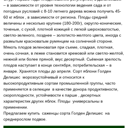
– в зависимости от уровня технологии ведения сада и от
погодных русловий с 8-10 летнего дерева можна получить 45-
60 кг яблок , в зависимости от региона. Плоды средней
величины и несколько крупнее (180-200г), округло-конические,
точеные, с сухой, плотной кожицей с легкой шероховатостью,
светло-зеленого, позднее – золотисто-желтого цвета, иногда с
размытым красноватым румянцем на солнечной стороне.
Мякоть плодов зеленоватая при съеме, сладкая, плотная,
очень сочная, в лежке становится кремовой или светло-желтой,
нежной или более пряной, вкус десертный. Сьёмная зрелость
плодов наступает в конце сентября, потребительская – в
январе. Хранятся плоды до апреля. Сорт яблони Голден
Делишес морозоустойчивый и относится к
высокопродуктивным сортам промышленной группы, часто
применяется в селекции в качестве донора продуктивности,
скороплодности, устойчивости к парше , десертных
характеристик других яблок. Плоды универсальны в
применении.
Предлагаем купить саженцы сорта Голден Делишес на
среднерослом подвое.