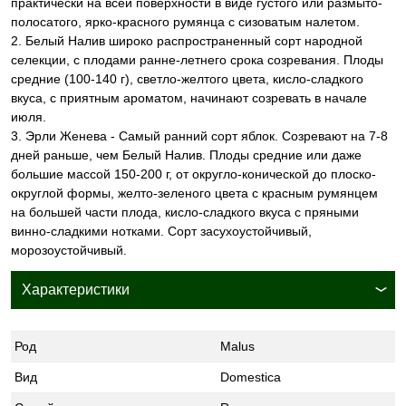
практически на всей поверхности в виде густого или размыто-
полосатого, ярко-красного румянца с сизоватым налетом.
2. Белый Налив широко распространенный сорт народной
селекции, с плодами ранне-летнего срока созревания. Плоды
средние (100-140 г), светло-желтого цвета, кисло-сладкого
вкуса, с приятным ароматом, начинают созревать в начале
июля.
3. Эрли Женева - Самый ранний сорт яблок. Созревают на 7-8
дней раньше, чем Белый Налив. Плоды средние или даже
большие массой 150-200 г, от округло-конической до плоско-
округлой формы, желто-зеленого цвета с красным румянцем
на большей части плода, кисло-сладкого вкуса с пряными
винно-сладкими нотками. Сорт засухоустойчивый,
морозоустойчивый.
Характеристики
Род
Malus
Вид
Domestica