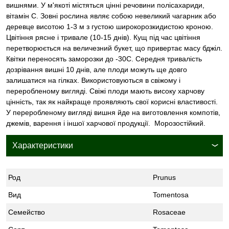
вишнями. У м'якоті містяться цінні речовини полісахариди,
вітамін С. Зовні рослина являє собою невеликий чагарник або
деревце висотою 1-3 м з густою широкорозкидистою кроною.
Цвітіння рясне і тривале (10-15 днів). Кущ під час цвітіння
перетворюється на величезний букет, що привертає масу бджіл.
Квітки переносять заморозки до -30С. Середня тривалість
дозрівання вишні 10 днів, але плоди можуть ще довго
залишатися на гілках. Використовуються в свіжому і
переробленому вигляді. Свіжі плоди мають високу харчову
цінність, так як найкраще проявляють свої корисні властивості.
У переробленому вигляді вишня йде на виготовлення компотів,
джемів, варення і іншої харчової продукції. Морозостійкий.
Характеристики
Род
Prunus
Вид
Tomentosa
Семейство
Rosaceae