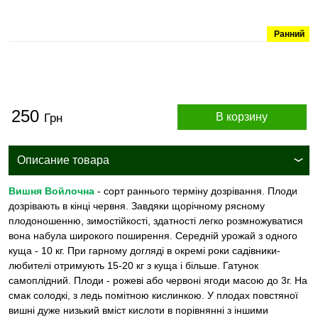
Ранний
250
В корзину
Грн
Описание товара
Вишня Войлочна
- сорт раннього терміну дозрівання. Плоди
дозрівають в кінці червня. Завдяки щорічному рясному
плодоношенню, зимостійкості, здатності легко розмножуватися
вона набула широкого поширення. Середній урожай з одного
куща - 10 кг. При гарному догляді в окремі роки садівники-
любителі отримують 15-20 кг з куща і більше. Гатунок
самоплідний. Плоди - рожеві або червоні ягоди масою до 3г. На
смак солодкі, з ледь помітною кислинкою. У плодах повстяної
вишні дуже низький вміст кислоти в порівнянні з іншими