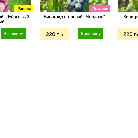
Ранний
Поздний
ий "Дубовський
Виноград столовий "Молдова"
Виногр
ий"
В корзину
220
В корзину
220
Грн
Г