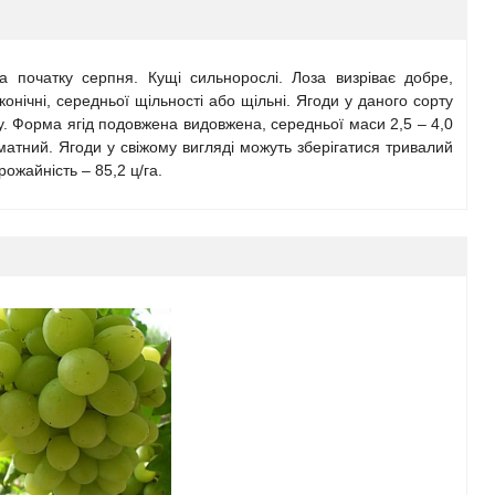
а початку серпня. Кущі сильнорослі. Лоза визріває добре,
онічні, середньої щільності або щільні. Ягоди у даного сорту
у. Форма ягід подовжена видовжена, середньої маси 2,5 – 4,0
матний. Ягоди у свіжому вигляді можуть зберігатися тривалий
рожайність – 85,2 ц/га.