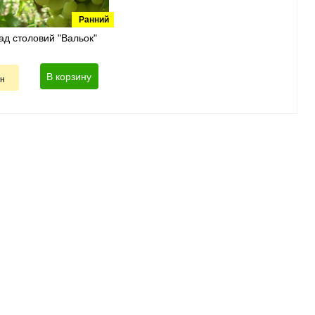
Ранний
ад столовий "Вальок"
В корзину
рн