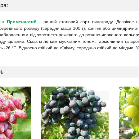
ра:
иш Променистий
- ранній столовий сорт винограду. Дозріває н
ереднього розміру (середня маса 300 г), конічні або циліндрично-к
, забарвленням від золотисто-рожевого до рожево-червоного кольор
раду щільний. Смак із легким мускатним тоном, гармонійний та аро
ть -26 ℃. Відносно стійкий до оїдіуму, середньо стійкий до мілдью. У
ры