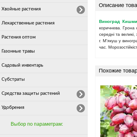
Описание това
Хвойные растения
Виноград Кишм
Лекарственные растения
коричнева. Грона с
середні та великі
Растения оптом
г. М'якуш у виног
час. Морозостійкіс
Газонные травы
Садовый инвентарь
Похожие това
Субстраты
Средства защиты растений
Удобрения
Выбор по параметрам: