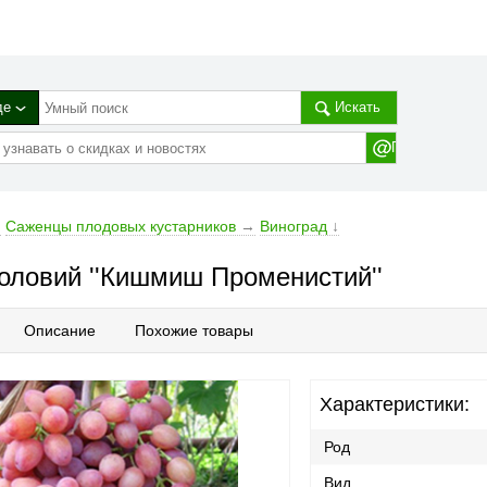
де
Искать
→
Саженцы плодовых кустарников
→
Виноград
↓
оловий ''Кишмиш Променистий''
Описание
Похожие товары
Характеристики:
Род
Вид