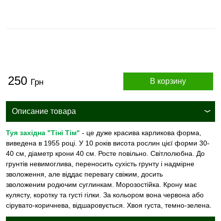
250
В корзину
Грн
Описание товара
Туя західна "Тіні Тім"
- це дуже красива карликова форма,
виведена в 1955 році. У 10 років висота рослин цієї форми 30-
40 см, діаметр крони 40 см. Росте повільно. Світлолюбна. До
грунтів невимоглива, переносить сухість грунту і надмірне
зволоження, але віддає перевагу свіжим, досить
зволоженим родючим суглинкам. Морозостійка. Крону має
кулясту, коротку та густі гілки. За кольором вона червона або
сірувато-коричнева, відшаровується. Хвоя густа, темно-зелена.